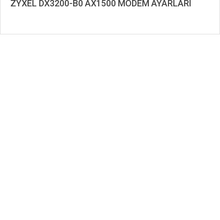
ZYXEL DX3200-B0 AX1500 MODEM AYARLARI
2021-
10-
06