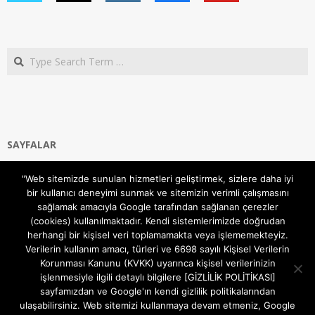
Search
SAYFALAR
Ana Sayfa
"Web sitemizde sunulan hizmetleri geliştirmek, sizlere daha iyi
Gizlilik ve Çerezler (Cookies) Politikası
bir kullanıcı deneyimi sunmak ve sitemizin verimli çalışmasını
Hakkımızda
sağlamak amacıyla Google tarafından sağlanan çerezler
İletişim Kanalları
(cookies) kullanılmaktadır. Kendi sistemlerimizde doğrudan
MODEM KURULUM
herhangi bir kişisel veri toplamamakta veya işlememekteyiz.
Verilerin kullanım amacı, türleri ve 6698 sayılı Kişisel Verilerin
TEKNİK DESTEK
Korunması Kanunu (KVKK) uyarınca kişisel verilerinizin
TELEVİZYON SİSTEMLERİ
işlenmesiyle ilgili detaylı bilgilere [GİZLİLİK POLİTİKASI]
sayfamızdan ve Google'ın kendi gizlilik politikalarından
ulaşabilirsiniz. Web sitemizi kullanmaya devam etmeniz, Google