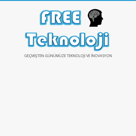
Skip
to
content
FREE
GEÇMIŞTEN GÜNÜMÜZE TEKNOLOJI VE İNOVASYON
TEKNOLOJİ