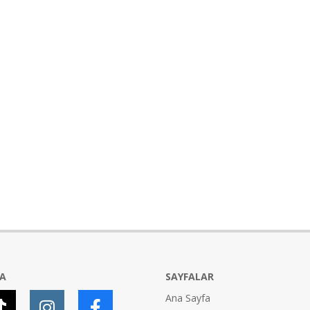
YA
SAYFALAR
Ana Sayfa