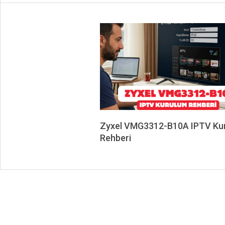
Zyxel VMG3312-B10A IPTV Ku
Rehberi
2026-
06-
01