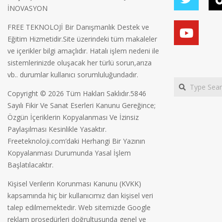
İNOVASYON
FREE TEKNOLOJİ Bir Danışmanlık Destek ve
Eğitim Hizmetidir.Site üzerindeki tüm makaleler
ve içerikler bilgi amaçlıdır. Hatalı işlem nedeni ile
sistemlerinizde oluşacak her türlü sorun,arıza
vb.. durumlar kullanıcı sorumluluğundadır.
Search
Copyright © 2026 Tüm Hakları Saklıdır.5846
Sayılı Fikir Ve Sanat Eserleri Kanunu Gereğince;
Özgün İçeriklerin Kopyalanması Ve İzinsiz
Paylaşılması Kesinlikle Yasaktır.
Freeteknoloji.com’daki Herhangi Bir Yazının
Kopyalanması Durumunda Yasal İşlem
Başlatılacaktır.
Kişisel Verilerin Korunması Kanunu (KVKK)
kapsamında hiç bir kullanıcımız dan kişisel veri
talep edilmemektedir. Web sitemizde Google
reklam prosedürleri doğrultusunda genel ve