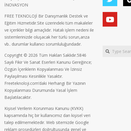
İNOVASYON
FREE TEKNOLOJİ Bir Danışmanlık Destek ve
Eğitim Hizmetidir.Site üzerindeki tüm makaleler
ve içerikler bilgi amaçlıdır. Hatalı işlem nedeni ile
sistemlerinizde oluşacak her türlü sorun,arıza
vb.. durumlar kullanıcı sorumluluğundadır.
Search
Copyright © 2026 Tüm Hakları Saklıdır.5846
Sayılı Fikir Ve Sanat Eserleri Kanunu Gereğince;
Özgün İçeriklerin Kopyalanması Ve İzinsiz
Paylaşılması Kesinlikle Yasaktır.
Freeteknoloji.com’daki Herhangi Bir Yazının
Kopyalanması Durumunda Yasal İşlem
Başlatılacaktır.
Kişisel Verilerin Korunması Kanunu (KVKK)
kapsamında hiç bir kullanıcımız dan kişisel veri
talep edilmemektedir. Web sitemizde Google
reklam prosedürleri doğrultusunda genel ve