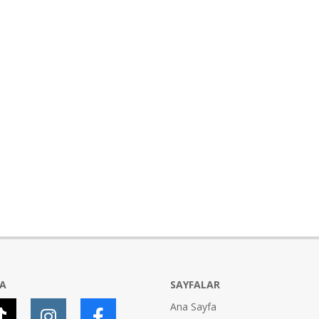
YA
SAYFALAR
Ana Sayfa