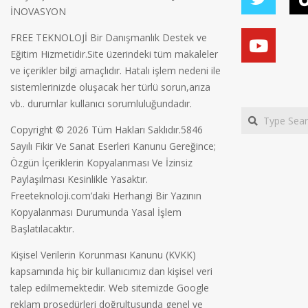
İNOVASYON
FREE TEKNOLOJİ Bir Danışmanlık Destek ve
Eğitim Hizmetidir.Site üzerindeki tüm makaleler
ve içerikler bilgi amaçlıdır. Hatalı işlem nedeni ile
sistemlerinizde oluşacak her türlü sorun,arıza
vb.. durumlar kullanıcı sorumluluğundadır.
Search
Copyright © 2026 Tüm Hakları Saklıdır.5846
Sayılı Fikir Ve Sanat Eserleri Kanunu Gereğince;
Özgün İçeriklerin Kopyalanması Ve İzinsiz
Paylaşılması Kesinlikle Yasaktır.
Freeteknoloji.com’daki Herhangi Bir Yazının
Kopyalanması Durumunda Yasal İşlem
Başlatılacaktır.
Kişisel Verilerin Korunması Kanunu (KVKK)
kapsamında hiç bir kullanıcımız dan kişisel veri
talep edilmemektedir. Web sitemizde Google
reklam prosedürleri doğrultusunda genel ve