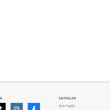
YA
SAYFALAR
Ana Sayfa