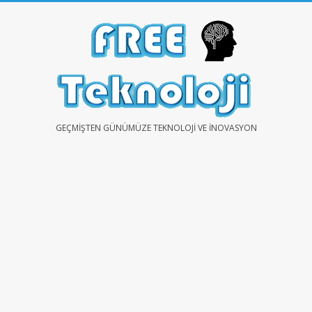
Skip
to
content
FREE
GEÇMIŞTEN GÜNÜMÜZE TEKNOLOJI VE İNOVASYON
TEKNOLOJİ