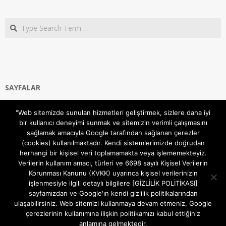
Search
SAYFALAR
Ana Sayfa
"Web sitemizde sunulan hizmetleri geliştirmek, sizlere daha iyi
Gizlilik ve Çerezler (Cookies) Politikası
bir kullanıcı deneyimi sunmak ve sitemizin verimli çalışmasını
Hakkımızda
sağlamak amacıyla Google tarafından sağlanan çerezler
İletişim Kanalları
(cookies) kullanılmaktadır. Kendi sistemlerimizde doğrudan
MODEM KURULUM
herhangi bir kişisel veri toplamamakta veya işlememekteyiz.
Verilerin kullanım amacı, türleri ve 6698 sayılı Kişisel Verilerin
TEKNİK DESTEK
Korunması Kanunu (KVKK) uyarınca kişisel verilerinizin
TELEVİZYON SİSTEMLERİ
işlenmesiyle ilgili detaylı bilgilere [GİZLİLİK POLİTİKASI]
sayfamızdan ve Google'ın kendi gizlilik politikalarından
ulaşabilirsiniz. Web sitemizi kullanmaya devam etmeniz, Google
çerezlerinin kullanımına ilişkin politikamızı kabul ettiğiniz
anlamına gelmektedir.