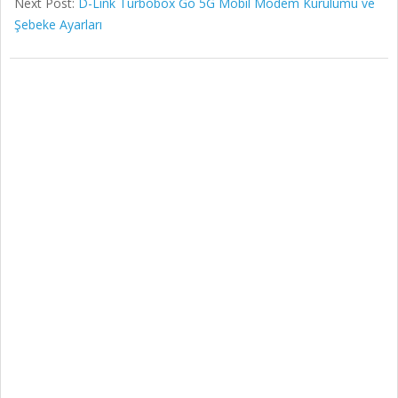
Next Post:
D-Link Turbobox Go 5G Mobil Modem Kurulumu ve
Şebeke Ayarları