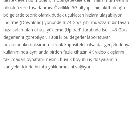
destekleyen bu modem, mobil şebekelerden maksimum verimi
almak üzere tasarlanmış. Özellikle 5G altyapısının aktif olduğu
bölgelerde teorik olarak dudak uçuklatan hızlara ulaşabiliyor.
İndirme (Download) yönünde 3.74 Gb/s gibi muazzam bir tavan
hıza sahip olan cihaz, yükleme (Upload) tarafında ise 1.46 Gb/s
değerlerini görebiliyor. Tabii ki bu değerler laboratuvar
ortamındaki maksimum teorik kapasiteler olsa da, gerçek dünya
kullanımında aynı anda birden fazla cihazın 4K video akışlarını
takılmadan oynatabilmesini, büyük boyutlu iş dosyalarının
saniyeler içinde buluta yüklenmesini sağlıyor.