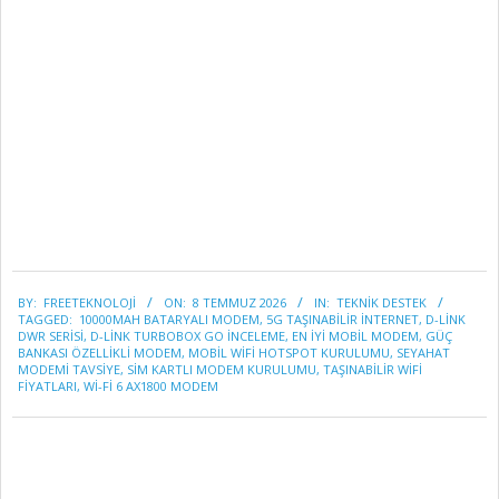
2026-
BY:
FREETEKNOLOJI
ON:
8 TEMMUZ 2026
IN:
TEKNİK DESTEK
07-
TAGGED:
10000MAH BATARYALI MODEM
,
5G TAŞINABILIR INTERNET
,
D-LINK
08
DWR SERISI
,
D-LINK TURBOBOX GO INCELEME
,
EN IYI MOBIL MODEM
,
GÜÇ
BANKASI ÖZELLIKLI MODEM
,
MOBIL WIFI HOTSPOT KURULUMU
,
SEYAHAT
MODEMI TAVSIYE
,
SIM KARTLI MODEM KURULUMU
,
TAŞINABILIR WIFI
FIYATLARI
,
WI-FI 6 AX1800 MODEM