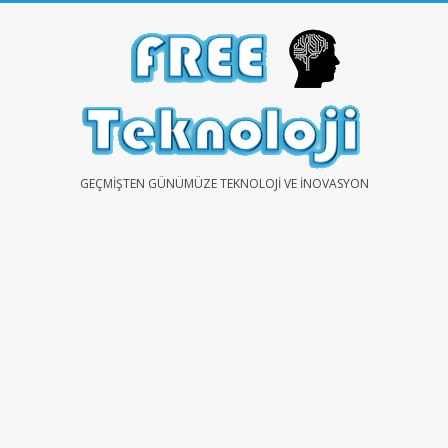
Skip
to
content
FREE
GEÇMIŞTEN GÜNÜMÜZE TEKNOLOJI VE İNOVASYON
TEKNOLOJİ