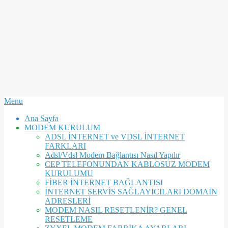
Secondary
Menu
Navigation
Ana Sayfa
Menu
MODEM KURULUM
ADSL İNTERNET ve VDSL İNTERNET
FARKLARI
Adsl/Vdsl Modem Bağlantısı Nasıl Yapılır
CEP TELEFONUNDAN KABLOSUZ MODEM
KURULUMU
FİBER İNTERNET BAĞLANTISI
İNTERNET SERVİS SAĞLAYICILARI DOMAİN
ADRESLERİ
MODEM NASIL RESETLENİR? GENEL
RESETLEME