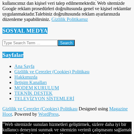
kullanıcımız dan kişisel veri talep edilmemektedir. Web sitemizde
Google reklam prosedürleri doğrultusunda genel ve kişisel reklamlar
uygulanmaktadır.Talebiniz doğrultusunda reklam ayarlarınızda
düzenleme yapabilirsiniz.
Gizlilik Politikamız
SOSYAL MEDYA
Search
Sayfalar
Ana Sayfa
Gizlilik ve Çerezler (Cookies) Politikası
Hakkımızda
İletişim Kanalları
MODEM KURULUM
TEKNİK DESTEK
TELEVİZYON SİSTEMLERİ
Gizlilik ve Çerezler (Cookies) Politikası
Designed using
Magazine
Hoot
. Powered by
WordPress
.
"Web sitemizde sunulan hizmetleri geliştirmek, sizlere daha iyi bir
kullanıcı deneyimi sunmak ve sitemizin verimli çalışmasını sağlamak