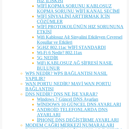
HIZ İLİŞKİSİ
WİFİ KOPMA SORUNU KABLOSUZ
KOPMA SORUNU WİFİ KANAL SEÇİMİ
WİFİ SİNYALİNİ ARTTIRMAK İÇİN
ÇÖZÜMLER
WİFİ PROTOKOLÜNÜN HIZ SORUNUNA
ETKİSİ
Wifi Kablosuz Ağ Sinyalini Etkileyen Çevresel
Koşullar ve Etkileri
5GHZ 802.11ac WİFİ STANDARDI
Wi-Fi 6 Nedir? 802.11ax
5G NEDİR
WiFi KABLOSUZ AĞ ŞİFRESİ NASIL
BULUNUR
WPS NEDİR? WPS BAĞLANTISI NASIL
YAPILIR?
WAN PORTU NEDİR? MAVİ WAN PORTU
BAĞLANTISI
DNS NEDİR? DNS NE İŞE YARAR?
Windows 7 Güncel DNS Ayarları
WİNDOWS 10 GÜNCEL DNS AYARLARI
ANDROİD TELEFONLARDA DNS
AYARLARI
İPHONE DNS DEĞİŞTİRME AYARLARI
MODEM ÇAĞRI MERKEZİ NUMARALARI