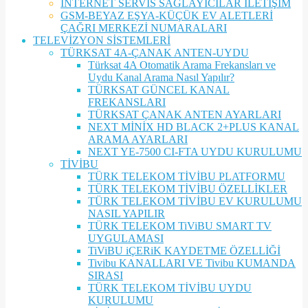
İNTERNET SERVİS SAĞLAYICILAR İLETİŞİM
GSM-BEYAZ EŞYA-KÜÇÜK EV ALETLERİ
ÇAĞRI MERKEZİ NUMARALARI
TELEVİZYON SİSTEMLERİ
TÜRKSAT 4A-ÇANAK ANTEN-UYDU
Türksat 4A Otomatik Arama Frekansları ve
Uydu Kanal Arama Nasıl Yapılır?
TÜRKSAT GÜNCEL KANAL
FREKANSLARI
TÜRKSAT ÇANAK ANTEN AYARLARI
NEXT MİNİX HD BLACK 2+PLUS KANAL
ARAMA AYARLARI
NEXT YE-7500 CI-FTA UYDU KURULUMU
TİVİBU
TÜRK TELEKOM TİVİBU PLATFORMU
TÜRK TELEKOM TİVİBU ÖZELLİKLER
TÜRK TELEKOM TİVİBU EV KURULUMU
NASIL YAPILIR
TÜRK TELEKOM TiViBU SMART TV
UYGULAMASI
TiViBU iÇERiK KAYDETME ÖZELLİĞİ
Tivibu KANALLARI VE Tivibu KUMANDA
SIRASI
TÜRK TELEKOM TİVİBU UYDU
KURULUMU