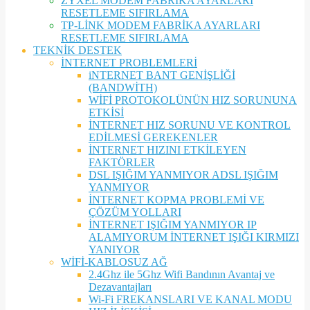
ZYXEL MODEM FABRİKA AYARLARI
RESETLEME SIFIRLAMA
TP-LİNK MODEM FABRİKA AYARLARI
RESETLEME SIFIRLAMA
TEKNİK DESTEK
İNTERNET PROBLEMLERİ
iNTERNET BANT GENİŞLİĞİ
(BANDWİTH)
WİFİ PROTOKOLÜNÜN HIZ SORUNUNA
ETKİSİ
İNTERNET HIZ SORUNU VE KONTROL
EDİLMESİ GEREKENLER
İNTERNET HIZINI ETKİLEYEN
FAKTÖRLER
DSL IŞIĞIM YANMIYOR ADSL IŞIĞIM
YANMIYOR
İNTERNET KOPMA PROBLEMİ VE
ÇÖZÜM YOLLARI
İNTERNET IŞIĞIM YANMIYOR IP
ALAMIYORUM İNTERNET IŞIĞI KIRMIZI
YANIYOR
WİFİ-KABLOSUZ AĞ
2.4Ghz ile 5Ghz Wifi Bandının Avantaj ve
Dezavantajları
Wi-Fi FREKANSLARI VE KANAL MODU