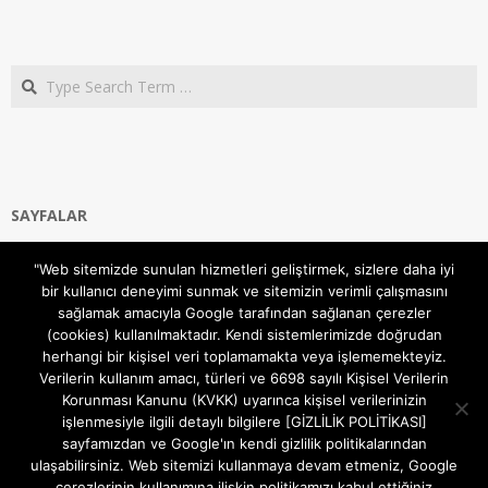
Search
SAYFALAR
Ana Sayfa
"Web sitemizde sunulan hizmetleri geliştirmek, sizlere daha iyi
Gizlilik ve Çerezler (Cookies) Politikası
bir kullanıcı deneyimi sunmak ve sitemizin verimli çalışmasını
Hakkımızda
sağlamak amacıyla Google tarafından sağlanan çerezler
İletişim Kanalları
(cookies) kullanılmaktadır. Kendi sistemlerimizde doğrudan
MODEM KURULUM
herhangi bir kişisel veri toplamamakta veya işlememekteyiz.
Verilerin kullanım amacı, türleri ve 6698 sayılı Kişisel Verilerin
TEKNİK DESTEK
Korunması Kanunu (KVKK) uyarınca kişisel verilerinizin
TELEVİZYON SİSTEMLERİ
işlenmesiyle ilgili detaylı bilgilere [GİZLİLİK POLİTİKASI]
sayfamızdan ve Google'ın kendi gizlilik politikalarından
ulaşabilirsiniz. Web sitemizi kullanmaya devam etmeniz, Google
çerezlerinin kullanımına ilişkin politikamızı kabul ettiğiniz