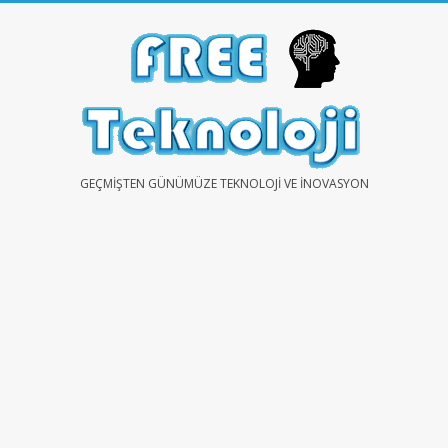
Skip
to
content
FREE
GEÇMIŞTEN GÜNÜMÜZE TEKNOLOJI VE İNOVASYON
TEKNOLOJİ