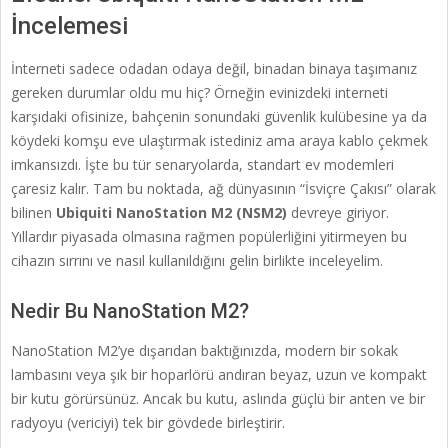
İncelemesi
İnterneti sadece odadan odaya değil, binadan binaya taşımanız
gereken durumlar oldu mu hiç? Örneğin evinizdeki interneti
karşıdaki ofisinize, bahçenin sonundaki güvenlik kulübesine ya da
köydeki komşu eve ulaştırmak istediniz ama araya kablo çekmek
imkansızdı. İşte bu tür senaryolarda, standart ev modemleri
çaresiz kalır. Tam bu noktada, ağ dünyasının “İsviçre Çakısı” olarak
bilinen
Ubiquiti NanoStation M2 (NSM2)
devreye giriyor.
Yıllardır piyasada olmasına rağmen popülerliğini yitirmeyen bu
cihazın sırrını ve nasıl kullanıldığını gelin birlikte inceleyelim.
Nedir Bu NanoStation M2?
NanoStation M2’ye dışarıdan baktığınızda, modern bir sokak
lambasını veya şık bir hoparlörü andıran beyaz, uzun ve kompakt
bir kutu görürsünüz. Ancak bu kutu, aslında güçlü bir anten ve bir
radyoyu (vericiyi) tek bir gövdede birleştirir.