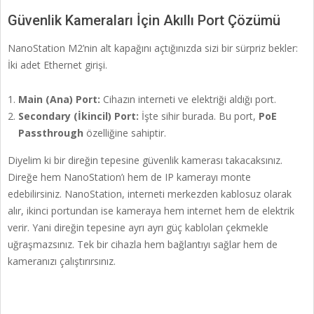
Güvenlik Kameraları İçin Akıllı Port Çözümü
NanoStation M2’nin alt kapağını açtığınızda sizi bir sürpriz bekler:
İki adet Ethernet girişi.
Main (Ana) Port:
Cihazın interneti ve elektriği aldığı port.
Secondary (İkincil) Port:
İşte sihir burada. Bu port,
PoE
Passthrough
özelliğine sahiptir.
Diyelim ki bir direğin tepesine güvenlik kamerası takacaksınız.
Direğe hem NanoStation’ı hem de IP kamerayı monte
edebilirsiniz. NanoStation, interneti merkezden kablosuz olarak
alır, ikinci portundan ise kameraya hem internet hem de elektrik
verir. Yani direğin tepesine ayrı ayrı güç kabloları çekmekle
uğraşmazsınız. Tek bir cihazla hem bağlantıyı sağlar hem de
kameranızı çalıştırırsınız.