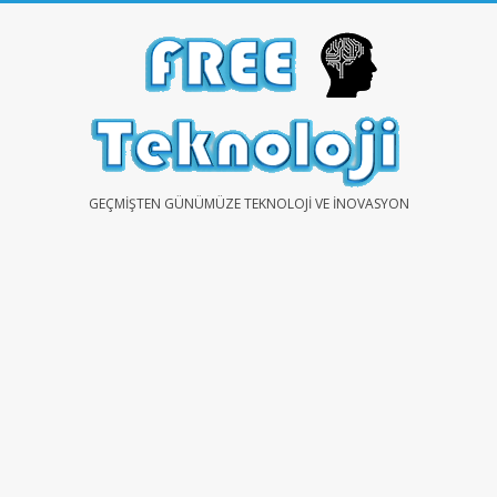
Skip
to
content
FREE
GEÇMIŞTEN GÜNÜMÜZE TEKNOLOJI VE İNOVASYON
TEKNOLOJİ