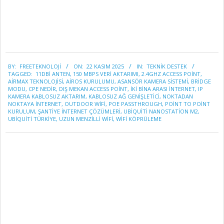
2025-
BY:
FREETEKNOLOJI
ON:
22 KASIM 2025
IN:
TEKNİK DESTEK
11-
TAGGED:
11DBI ANTEN
,
150 MBPS VERI AKTARIMI
,
2.4GHZ ACCESS POINT
,
22
AIRMAX TEKNOLOJISI
,
AIROS KURULUMU
,
ASANSÖR KAMERA SISTEMI
,
BRIDGE
MODU
,
CPE NEDIR
,
DIŞ MEKAN ACCESS POINT
,
IKI BINA ARASI INTERNET
,
IP
KAMERA KABLOSUZ AKTARIM
,
KABLOSUZ AĞ GENIŞLETICI
,
NOKTADAN
NOKTAYA INTERNET
,
OUTDOOR WIFI
,
POE PASSTHROUGH
,
POINT TO POINT
KURULUM
,
ŞANTIYE INTERNET ÇÖZÜMLERI
,
UBIQUITI NANOSTATION M2
,
UBIQUITI TÜRKIYE
,
UZUN MENZILLI WIFI
,
WIFI KÖPRÜLEME