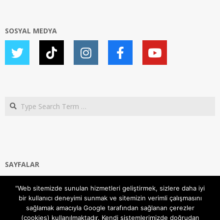
SOSYAL MEDYA
Search
SAYFALAR
Ana Sayfa
"Web sitemizde sunulan hizmetleri geliştirmek, sizlere daha iyi
Gizlilik ve Çerezler (Cookies) Politikası
bir kullanıcı deneyimi sunmak ve sitemizin verimli çalışmasını
Hakkımızda
sağlamak amacıyla Google tarafından sağlanan çerezler
İletişim Kanalları
(cookies) kullanılmaktadır. Kendi sistemlerimizde doğrudan