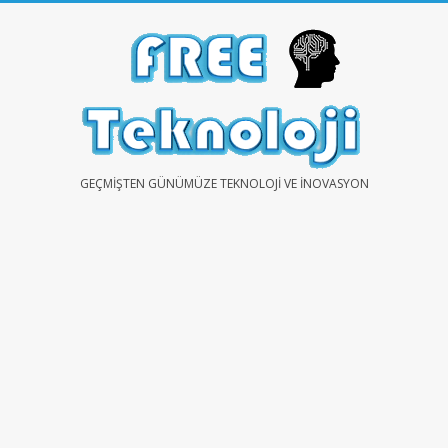
Skip
to
content
FREE
GEÇMIŞTEN GÜNÜMÜZE TEKNOLOJI VE İNOVASYON
TEKNOLOJİ