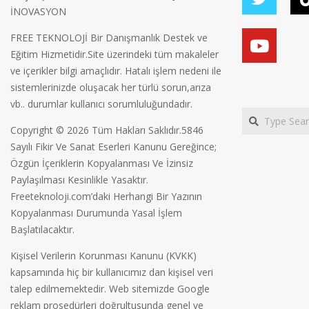
İNOVASYON
FREE TEKNOLOJİ Bir Danışmanlık Destek ve
Eğitim Hizmetidir.Site üzerindeki tüm makaleler
ve içerikler bilgi amaçlıdır. Hatalı işlem nedeni ile
sistemlerinizde oluşacak her türlü sorun,arıza
vb.. durumlar kullanıcı sorumluluğundadır.
Search
Copyright © 2026 Tüm Hakları Saklıdır.5846
Sayılı Fikir Ve Sanat Eserleri Kanunu Gereğince;
Özgün İçeriklerin Kopyalanması Ve İzinsiz
Paylaşılması Kesinlikle Yasaktır.
Freeteknoloji.com’daki Herhangi Bir Yazının
Kopyalanması Durumunda Yasal İşlem
Başlatılacaktır.
Kişisel Verilerin Korunması Kanunu (KVKK)
kapsamında hiç bir kullanıcımız dan kişisel veri
talep edilmemektedir. Web sitemizde Google
reklam prosedürleri doğrultusunda genel ve