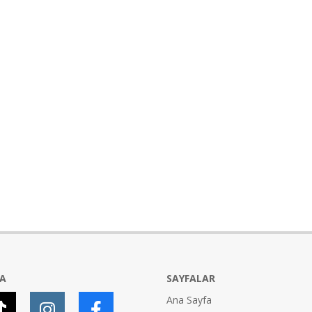
YA
SAYFALAR
Ana Sayfa