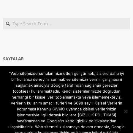
Search
SAYFALAR
Ana Sayfa
"Web sitemizde sunulan hizmetleri geliştirmek, sizlere daha iyi
Gizlilik ve Çerezler (Cookies) Politikası
bir kullanıcı deneyimi sunmak ve sitemizin verimli çalışmasını
Hakkımızda
sağlamak amacıyla Google tarafından sağlanan çerezler
İletişim Kanalları
(cookies) kullanılmaktadır. Kendi sistemlerimizde doğrudan
MODEM KURULUM
herhangi bir kişisel veri toplamamakta veya işlememekteyiz.
Verilerin kullanım amacı, türleri ve 6698 sayılı Kişisel Verilerin
TEKNİK DESTEK
Korunması Kanunu (KVKK) uyarınca kişisel verilerinizin
TELEVİZYON SİSTEMLERİ
işlenmesiyle ilgili detaylı bilgilere [GİZLİLİK POLİTİKASI]
sayfamızdan ve Google'ın kendi gizlilik politikalarından
ulaşabilirsiniz. Web sitemizi kullanmaya devam etmeniz, Google
çerezlerinin kullanımına ilişkin politikamızı kabul ettiğiniz