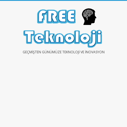
Skip
to
content
FREE
GEÇMIŞTEN GÜNÜMÜZE TEKNOLOJI VE İNOVASYON
TEKNOLOJİ