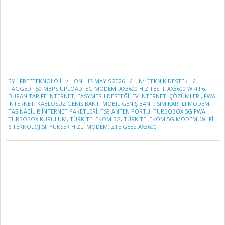
2026-
BY:
FREETEKNOLOJI
ON:
13 MAYIS 2026
IN:
TEKNİK DESTEK
05-
TAGGED:
50 MBPS UPLOAD
,
5G MODEM
,
AX3600 HIZ TESTI
,
AX3600 WI-FI 6
,
13
DURAN TARIFE INTERNET
,
EASYMESH DESTEĞI
,
EV INTERNETI ÇÖZÜMLERI
,
FWA
INTERNET
,
KABLOSUZ GENIŞ BANT
,
MOBIL GENIŞ BANT
,
SIM KARTLI MODEM
,
TAŞINABILIR INTERNET PAKETLERI
,
TS9 ANTEN PORTU
,
TURBOBOX 5G FWA
,
TURBOBOX KURULUM
,
TÜRK TELEKOM 5G
,
TÜRK TELEKOM 5G MODEM
,
WI-FI
6 TEKNOLOJISI
,
YÜKSEK HIZLI MODEM
,
ZTE G5B2 AX3600