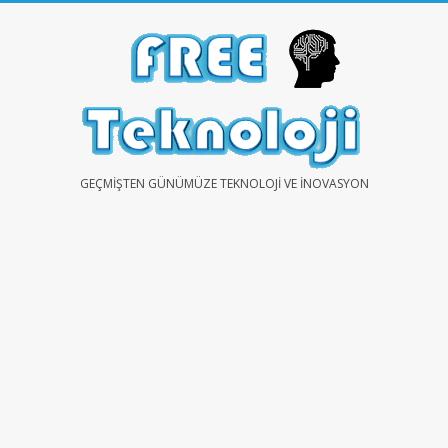
Skip
to
content
FREE
GEÇMIŞTEN GÜNÜMÜZE TEKNOLOJI VE İNOVASYON
TEKNOLOJİ