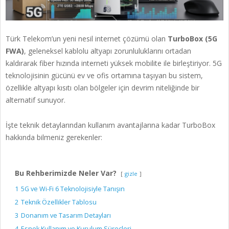
Türk Telekom’un yeni nesil internet çözümü olan
TurboBox (5G
FWA)
, geleneksel kablolu altyapı zorunluluklarını ortadan
kaldırarak fiber hızında interneti yüksek mobilite ile birleştiriyor. 5G
teknolojisinin gücünü ev ve ofis ortamına taşıyan bu sistem,
özellikle altyapı kısıtı olan bölgeler için devrim niteliğinde bir
alternatif sunuyor.
İşte teknik detaylarından kullanım avantajlarına kadar TurboBox
hakkında bilmeniz gerekenler:
Bu Rehberimizde Neler Var?
gizle
1
5G ve Wi-Fi 6 Teknolojisiyle Tanışın
2
Teknik Özellikler Tablosu
3
Donanım ve Tasarım Detayları
4
Esnek Kullanım ve Kurulum Süreçleri