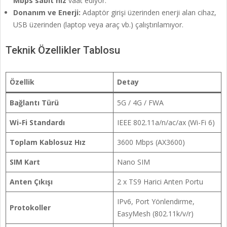
Mbps sabit hız
vaat ediyor.
Donanım ve Enerji:
Adaptör girişi üzerinden enerji alan cihaz,
USB üzerinden (laptop veya araç vb.) çalıştırılamıyor.
Teknik Özellikler Tablosu
Özellik
Detay
Bağlantı Türü
5G / 4G / FWA
Wi-Fi Standardı
IEEE 802.11a/n/ac/ax (Wi-Fi 6)
Toplam Kablosuz Hız
3600 Mbps (AX3600)
SIM Kart
Nano SIM
Anten Çıkışı
2 x TS9 Harici Anten Portu
IPv6, Port Yönlendirme,
Protokoller
EasyMesh (802.11k/v/r)