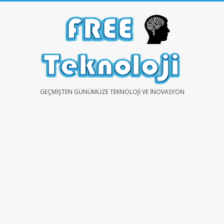
Skip
to
content
FREE
GEÇMIŞTEN GÜNÜMÜZE TEKNOLOJI VE İNOVASYON
TEKNOLOJİ