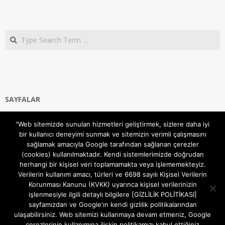
Search
SAYFALAR
Ana Sayfa
"Web sitemizde sunulan hizmetleri geliştirmek, sizlere daha iyi
Gizlilik ve Çerezler (Cookies) Politikası
bir kullanıcı deneyimi sunmak ve sitemizin verimli çalışmasını
Hakkımızda
sağlamak amacıyla Google tarafından sağlanan çerezler
İletişim Kanalları
(cookies) kullanılmaktadır. Kendi sistemlerimizde doğrudan
MODEM KURULUM
herhangi bir kişisel veri toplamamakta veya işlememekteyiz.
Verilerin kullanım amacı, türleri ve 6698 sayılı Kişisel Verilerin
TEKNİK DESTEK
Korunması Kanunu (KVKK) uyarınca kişisel verilerinizin
TELEVİZYON SİSTEMLERİ
işlenmesiyle ilgili detaylı bilgilere [GİZLİLİK POLİTİKASI]
sayfamızdan ve Google'ın kendi gizlilik politikalarından
ulaşabilirsiniz. Web sitemizi kullanmaya devam etmeniz, Google
çerezlerinin kullanımına ilişkin politikamızı kabul ettiğiniz