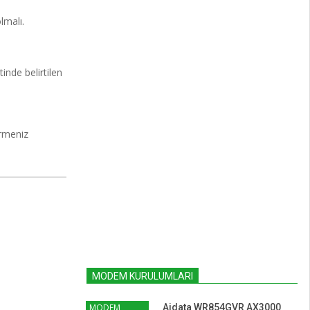
lmalı.
tinde belirtilen
ürmeniz
MODEM KURULUMLARI
MODEM
Aidata WR854GVR AX3000