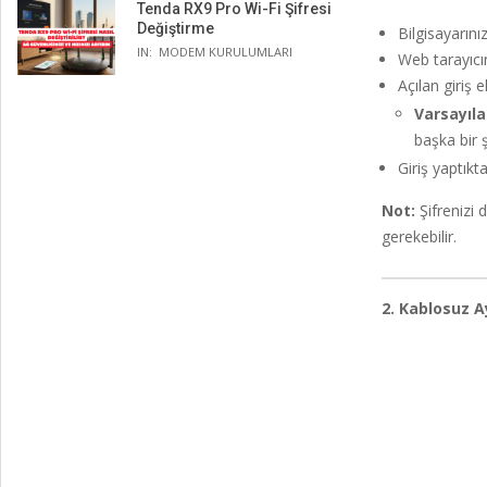
Tenda RX9 Pro Wi-Fi Şifresi
Değiştirme
Bilgisayarın
IN:
MODEM KURULUMLARI
Web tarayıcı
Açılan giriş e
Varsayıla
başka bir şi
Giriş yaptık
Not:
Şifrenizi 
gerekebilir.
2. Kablosuz A