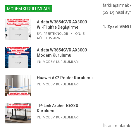
farklılaştırmak
MODEM KURULUMLARI
(SSID) nasıl ayr
Aidata WR854GVR AX3000
1. Zyxel VMG
Wi-Fi Şifre Değiştirme
BY:
FREETEKNOLOJI
ON:
5
AĞUSTOS 2026
Aidata WR854GVR AX3000
Modem Kurulumu
IN:
MODEM KURULUMLARI
Huawei AX2 Router Kurulumu
IN:
MODEM KURULUMLARI
TP-Link Archer BE230
Kurulumu
IN:
MODEM KURULUMLARI
İlk adım olara