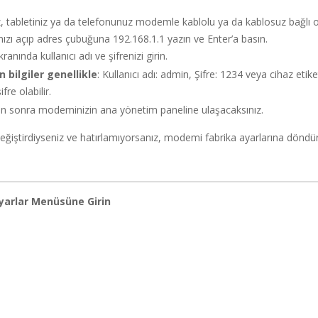
ız, tabletiniz ya da telefonunuz modemle kablolu ya da kablosuz bağlı o
nızı açıp adres çubuğuna 192.168.1.1 yazın ve Enter’a basın.
kranında kullanıcı adı ve şifrenizi girin.
n bilgiler genellikle
: Kullanıcı adı: admin, Şifre: 1234 veya cihaz etike
fre olabilir.
tan sonra modeminizin ana yönetim paneline ulaşacaksınız.
değiştirdiyseniz ve hatırlamıyorsanız, modemi fabrika ayarlarına dönd
yarlar Menüsüne Girin