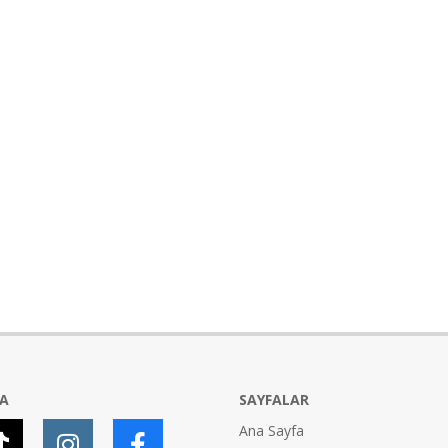
YA
SAYFALAR
Ana Sayfa