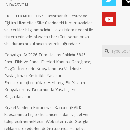
İNOVASYON
FREE TEKNOLOJİ Bir Danışmanlık Destek ve
Eğitim Hizmetidir.Site üzerindeki tüm makaleler
ve içerikler bilgi amaçlıdır. Hatalı işlem nedeni ile
sistemlerinizde oluşacak her türlü sorun,arıza
vb.. durumlar kullanıcı sorumluluğundadır.
Search
Copyright © 2026 Tüm Hakları Saklıdır.5846
Sayılı Fikir Ve Sanat Eserleri Kanunu Gereğince;
Özgün İçeriklerin Kopyalanması Ve İzinsiz
Paylaşılması Kesinlikle Yasaktır.
Freeteknoloji.com’daki Herhangi Bir Yazının
Kopyalanması Durumunda Yasal İşlem
Başlatılacaktır.
Kişisel Verilerin Korunması Kanunu (KVKK)
kapsamında hiç bir kullanıcımız dan kişisel veri
talep edilmemektedir. Web sitemizde Google
reklam prosedürleri doğrultusunda genel ve