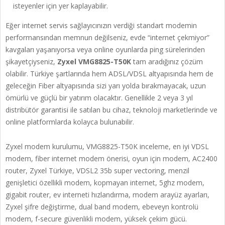
isteyenler için yer kaplayabilir.
Eğer internet servis sağlayıcınızın verdiği standart modemin
performansından memnun değilseniz, evde “internet çekmiyor”
kavgaları yaşanıyorsa veya online oyunlarda ping sürelerinden
şikayetçiyseniz,
Zyxel VMG8825-T50K
tam aradığınız çözüm
olabilir. Türkiye şartlarında hem ADSL/VDSL altyapısında hem de
geleceğin Fiber altyapısında sizi yarı yolda bırakmayacak, uzun
ömürlü ve güçlü bir yatırım olacaktır. Genellikle 2 veya 3 yıl
distribütör garantisi ile satılan bu cihaz, teknoloji marketlerinde ve
online platformlarda kolayca bulunabilir.
Zyxel modem kurulumu, VMG8825-T50K inceleme, en iyi VDSL
modem, fiber internet modem önerisi, oyun için modem, AC2400
router, Zyxel Türkiye, VDSL2 35b super vectoring, menzil
genişletici özellikli modem, kopmayan internet, 5ghz modem,
gigabit router, ev interneti hızlandırma, modem arayüz ayarları,
Zyxel şifre değiştirme, dual band modem, ebeveyn kontrolü
modem, f-secure güvenlikli modem, yüksek çekim gücü.