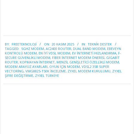
2025-
BY:
FREETEKNOLOJI
ON:
20 KASIM 2025
IN:
TEKNİK DESTEK
11-
TAGGED:
5GHZ MODEM
,
AC2400 ROUTER
,
DUAL BAND MODEM
,
EBEVEYN
20
KONTROLÜ MODEM
,
EN IYI VDSL MODEM
,
EV INTERNETI HIZLANDIRMA
,
F-
SECURE GÜVENLIKLI MODEM
,
FIBER INTERNET MODEM ÖNERISI
,
GIGABIT
ROUTER
,
KOPMAYAN INTERNET
,
MENZIL GENIŞLETICI ÖZELLIKLI MODEM
,
MODEM ARAYÜZ AYARLARI
,
OYUN IÇIN MODEM
,
VDSL2 35B SUPER
VECTORING
,
VMG8825-T50K INCELEME
,
ZYXEL MODEM KURULUMU
,
ZYXEL
ŞIFRE DEĞIŞTIRME
,
ZYXEL TÜRKIYE