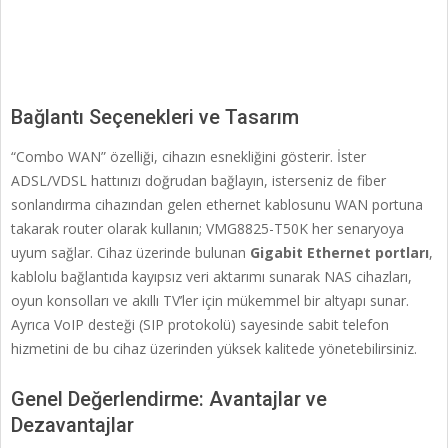
Bağlantı Seçenekleri ve Tasarım
“Combo WAN” özelliği, cihazın esnekliğini gösterir. İster
ADSL/VDSL hattınızı doğrudan bağlayın, isterseniz de fiber
sonlandırma cihazından gelen ethernet kablosunu WAN portuna
takarak router olarak kullanın; VMG8825-T50K her senaryoya
uyum sağlar. Cihaz üzerinde bulunan
Gigabit Ethernet portları
,
kablolu bağlantıda kayıpsız veri aktarımı sunarak NAS cihazları,
oyun konsolları ve akıllı TV’ler için mükemmel bir altyapı sunar.
Ayrıca VoIP desteği (SIP protokolü) sayesinde sabit telefon
hizmetini de bu cihaz üzerinden yüksek kalitede yönetebilirsiniz.
Genel Değerlendirme: Avantajlar ve
Dezavantajlar