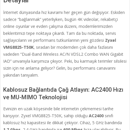
Detaylar
İnternet dünyasında hız kavramı her geçen gün değişiyor. Eskiden
sadece “bağlanmak” yeterliyken, bugün 4K videolar, rekabetçi
online oyunlar ve evden çalışma düzeni, modemlerimizden
beklentimizi tepe noktaya çıkardı. Tam da bu noktada, servis
sağlayıcıların ve performans tutkunlarının yeni gözdesi
Zyxel
VMG8825-T50K
, sıradan bir modemden çok daha fazlasını
vadeden “Dual-Band Wireless AC/N VDSL2 Combo WAN Gigabit
IAD” unvanıyla karşımıza çıkıyor. Peki, bu karmaşık terimler silsilesi
sizin için ne anlama geliyor? Gelin, bu performans canavarını
yakından tanıyalım.
Kablosuz Bağlantıda Çağ Atlayın: AC2400 Hızı
ve MU-MIMO Teknolojisi
Evinizin en uzak köşesinde bile internetin çekmemesi tarihe
karışıyor. Zyxel VMG8825-T50K, sahip olduğu
AC2400
sınıfı
kablosuz hız kapasitesi ile dikkat çekiyor. Cihaz, 5 GHz bandında
1.7 Gbps
, 2.4 GHz bandında ise
600 Mbps
hıza ulaşabiliyor. Bu,