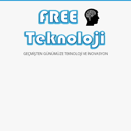
Skip
to
content
FREE
GEÇMIŞTEN GÜNÜMÜZE TEKNOLOJI VE İNOVASYON
TEKNOLOJİ