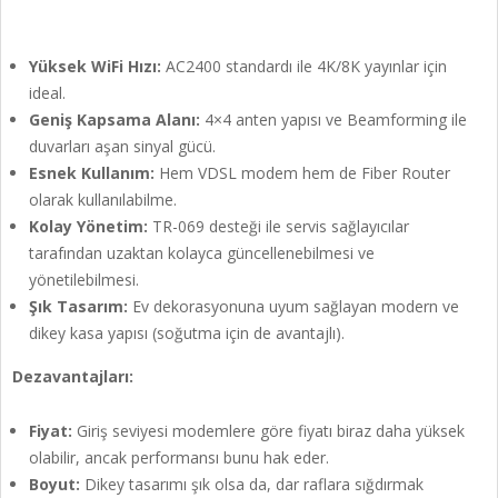
Yüksek WiFi Hızı:
AC2400 standardı ile 4K/8K yayınlar için
ideal.
Geniş Kapsama Alanı:
4×4 anten yapısı ve Beamforming ile
duvarları aşan sinyal gücü.
Esnek Kullanım:
Hem VDSL modem hem de Fiber Router
olarak kullanılabilme.
Kolay Yönetim:
TR-069 desteği ile servis sağlayıcılar
tarafından uzaktan kolayca güncellenebilmesi ve
yönetilebilmesi.
Şık Tasarım:
Ev dekorasyonuna uyum sağlayan modern ve
dikey kasa yapısı (soğutma için de avantajlı).
Dezavantajları:
Fiyat:
Giriş seviyesi modemlere göre fiyatı biraz daha yüksek
olabilir, ancak performansı bunu hak eder.
Boyut:
Dikey tasarımı şık olsa da, dar raflara sığdırmak