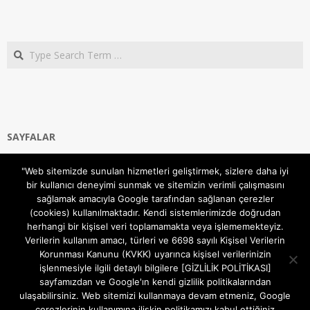
Search
SAYFALAR
Ana Sayfa
"Web sitemizde sunulan hizmetleri geliştirmek, sizlere daha iyi
Gizlilik ve Çerezler (Cookies) Politikası
bir kullanıcı deneyimi sunmak ve sitemizin verimli çalışmasını
Hakkımızda
sağlamak amacıyla Google tarafından sağlanan çerezler
İletişim Kanalları
(cookies) kullanılmaktadır. Kendi sistemlerimizde doğrudan
MODEM KURULUM
herhangi bir kişisel veri toplamamakta veya işlememekteyiz.
Verilerin kullanım amacı, türleri ve 6698 sayılı Kişisel Verilerin
TEKNİK DESTEK
Korunması Kanunu (KVKK) uyarınca kişisel verilerinizin
TELEVİZYON SİSTEMLERİ
işlenmesiyle ilgili detaylı bilgilere [GİZLİLİK POLİTİKASI]
sayfamızdan ve Google'ın kendi gizlilik politikalarından
ulaşabilirsiniz. Web sitemizi kullanmaya devam etmeniz, Google
çerezlerinin kullanımına ilişkin politikamızı kabul ettiğiniz