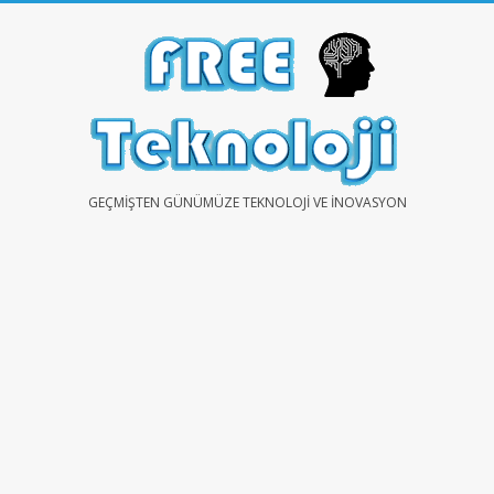
Skip
to
content
FREE
GEÇMIŞTEN GÜNÜMÜZE TEKNOLOJI VE İNOVASYON
TEKNOLOJİ