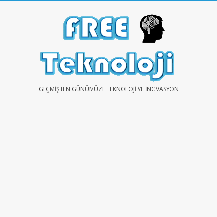
Skip
to
content
FREE
GEÇMIŞTEN GÜNÜMÜZE TEKNOLOJI VE İNOVASYON
TEKNOLOJİ