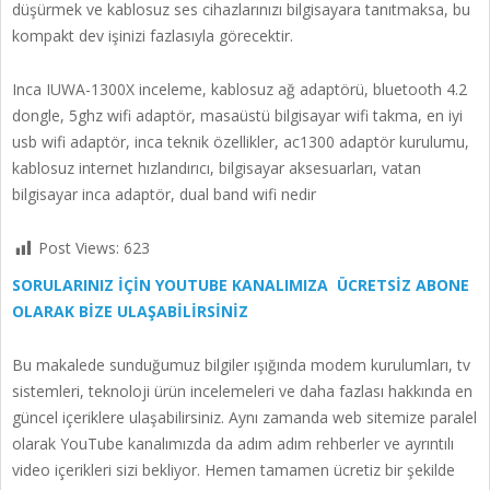
düşürmek ve kablosuz ses cihazlarınızı bilgisayara tanıtmaksa, bu
kompakt dev işinizi fazlasıyla görecektir.
Inca IUWA-1300X inceleme, kablosuz ağ adaptörü, bluetooth 4.2
dongle, 5ghz wifi adaptör, masaüstü bilgisayar wifi takma, en iyi
usb wifi adaptör, inca teknik özellikler, ac1300 adaptör kurulumu,
kablosuz internet hızlandırıcı, bilgisayar aksesuarları, vatan
bilgisayar inca adaptör, dual band wifi nedir
Post Views:
623
SORULARINIZ İÇİN YOUTUBE KANALIMIZA ÜCRETSİZ ABONE
OLARAK BİZE ULAŞABİLİRSİNİZ
Bu makalede sunduğumuz bilgiler ışığında modem kurulumları, tv
sistemleri, teknoloji ürün incelemeleri ve daha fazlası hakkında en
güncel içeriklere ulaşabilirsiniz. Aynı zamanda web sitemize paralel
olarak YouTube kanalımızda da adım adım rehberler ve ayrıntılı
video içerikleri sizi bekliyor. Hemen tamamen ücretiz bir şekilde