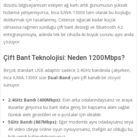
dizüstü bilgisayarınızın eskiyen ağ kartı artık günümüzün yüksek
hızlarına yetişemiyorsa, Inca IUWA-1300X tam olarak bu boşluğu
doldurmak için tasarlanmış. Cebinize sığacak kadar küçük
olmasına rağmen sunduğu çift bant desteği ve Bluetooth 4.2
entegrasyonuyla, aslında tek bir cihazla iki büyük sorunu aynı anda
çözüyor.
Çift Bant Teknolojisi: Neden 1200Mbps?
Birçok standart USB adaptör sadece 2.4GHz bandında çalışırken,
Inca IUWA-1300X size
Dual-Band
yani çift kanallı bir otoyol
sunuyor.
2.4GHz Bandı (400Mbps):
Evin arka odalarındaysanız ve araya
duvarlar giriyorsa bu bant daha geniş bir kapsama alanı sağlar.
Günlük web gezintileri ve e-postalar için idealdir.
5GHz Bandı (867Mbps):
Eğer modemle aynı odadaysanız veya
4K video izleyip online oyun oynuyorsanız, trafiğin az olduğu bu
hızlı şeridi kullanabiliyorsunuz.