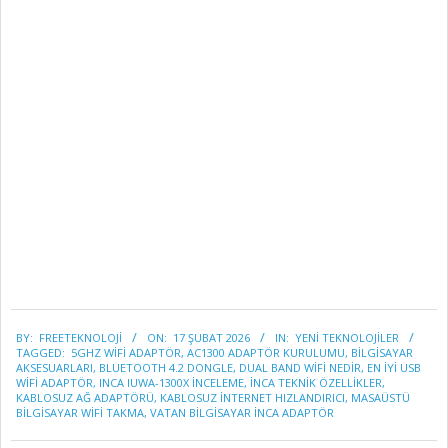
2026-
BY:
FREETEKNOLOJI
ON:
17 ŞUBAT 2026
IN:
YENİ TEKNOLOJİLER
02-
TAGGED:
5GHZ WIFI ADAPTÖR
,
AC1300 ADAPTÖR KURULUMU
,
BILGISAYAR
17
AKSESUARLARI
,
BLUETOOTH 4.2 DONGLE
,
DUAL BAND WIFI NEDIR
,
EN IYI USB
WIFI ADAPTÖR
,
INCA IUWA-1300X INCELEME
,
INCA TEKNIK ÖZELLIKLER
,
KABLOSUZ AĞ ADAPTÖRÜ
,
KABLOSUZ INTERNET HIZLANDIRICI
,
MASAÜSTÜ
BILGISAYAR WIFI TAKMA
,
VATAN BILGISAYAR INCA ADAPTÖR