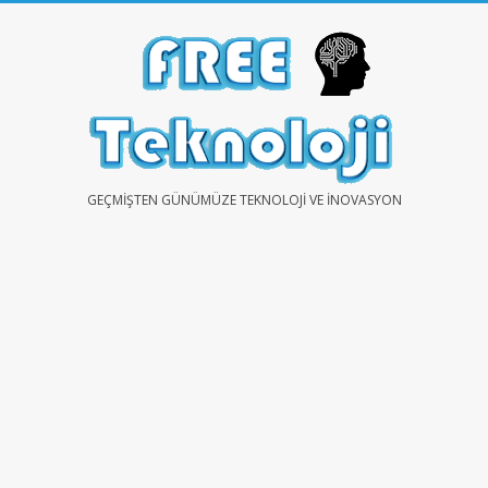
Skip
to
content
FREE
GEÇMIŞTEN GÜNÜMÜZE TEKNOLOJI VE İNOVASYON
TEKNOLOJİ