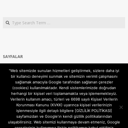
Search
SAYFALAR
Ana Sayfa
"Web sitemizde sunulan hizmetleri geliştirmek, sizlere daha iyi
Gizlilik ve Çerezler (Cookies) Politikası
bir kullanıcı deneyimi sunmak ve sitemizin verimli çalışmasını
Hakkımızda
sağlamak amacıyla Google tarafından sağlanan çerezler
İletişim Kanalları
(cookies) kullanılmaktadır. Kendi sistemlerimizde doğrudan
MODEM KURULUM
herhangi bir kişisel veri toplamamakta veya işlememekteyiz.
Verilerin kullanım amacı, türleri ve 6698 sayılı Kişisel Verilerin
TEKNİK DESTEK
Korunması Kanunu (KVKK) uyarınca kişisel verilerinizin
TELEVİZYON SİSTEMLERİ
işlenmesiyle ilgili detaylı bilgilere [GİZLİLİK POLİTİKASI]
sayfamızdan ve Google'ın kendi gizlilik politikalarından
ulaşabilirsiniz. Web sitemizi kullanmaya devam etmeniz, Google
çerezlerinin kullanımına ilişkin politikamızı kabul ettiğiniz