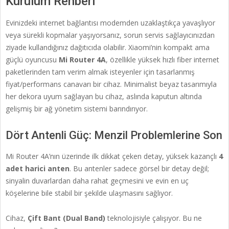
Kurulum Rehberi
Evinizdeki internet bağlantısı modemden uzaklaştıkça yavaşlıyor
veya sürekli kopmalar yaşıyorsanız, sorun servis sağlayıcınızdan
ziyade kullandığınız dağıtıcıda olabilir. Xiaomi’nin kompakt ama
güçlü oyuncusu
Mi Router 4A
, özellikle yüksek hızlı fiber internet
paketlerinden tam verim almak isteyenler için tasarlanmış
fiyat/performans canavarı bir cihaz. Minimalist beyaz tasarımıyla
her dekora uyum sağlayan bu cihaz, aslında kaputun altında
gelişmiş bir ağ yönetim sistemi barındırıyor.
Dört Antenli Güç: Menzil Problemlerine Son
Mi Router 4A’nın üzerinde ilk dikkat çeken detay, yüksek kazançlı
4
adet harici anten
. Bu antenler sadece görsel bir detay değil;
sinyalin duvarlardan daha rahat geçmesini ve evin en uç
köşelerine bile stabil bir şekilde ulaşmasını sağlıyor.
Cihaz,
Çift Bant (Dual Band)
teknolojisiyle çalışıyor. Bu ne