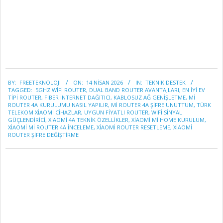
2026-
BY:
FREETEKNOLOJI
ON:
14 NISAN 2026
IN:
TEKNİK DESTEK
04-
TAGGED:
5GHZ WIFI ROUTER
,
DUAL BAND ROUTER AVANTAJLARI
,
EN IYI EV
14
TIPI ROUTER
,
FIBER INTERNET DAĞITICI
,
KABLOSUZ AĞ GENIŞLETME
,
MI
ROUTER 4A KURULUMU NASIL YAPILIR
,
MI ROUTER 4A ŞIFRE UNUTTUM
,
TÜRK
TELEKOM XIAOMI CIHAZLAR
,
UYGUN FIYATLI ROUTER
,
WIFI SINYAL
GÜÇLENDIRICI
,
XIAOMI 4A TEKNIK ÖZELLIKLER
,
XIAOMI MI HOME KURULUM
,
XIAOMI MI ROUTER 4A INCELEME
,
XIAOMI ROUTER RESETLEME
,
XIAOMI
ROUTER ŞIFRE DEĞIŞTIRME