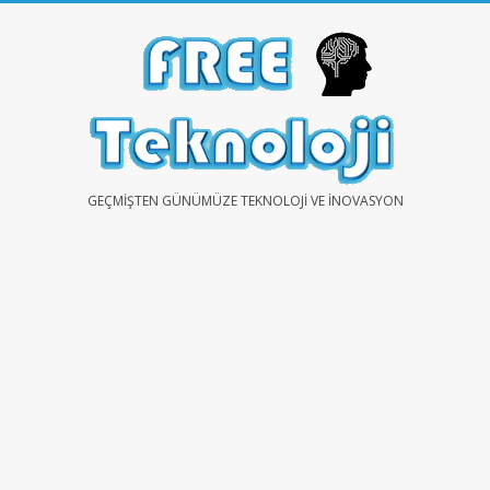
Skip
to
content
FREE
GEÇMIŞTEN GÜNÜMÜZE TEKNOLOJI VE İNOVASYON
TEKNOLOJİ