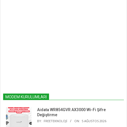
MODEM KURULUMLARI
Aidata WR854GVR AX3000 Wi-Fi Şifre
Değiştirme
BY:
FREETEKNOLOJI
ON:
5 AĞUSTOS 2026