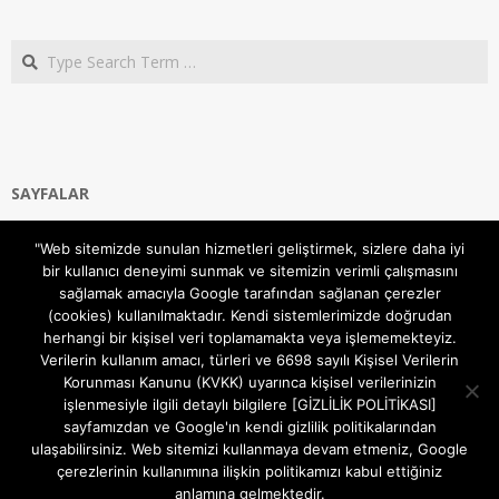
Search
SAYFALAR
Ana Sayfa
"Web sitemizde sunulan hizmetleri geliştirmek, sizlere daha iyi
Gizlilik ve Çerezler (Cookies) Politikası
bir kullanıcı deneyimi sunmak ve sitemizin verimli çalışmasını
Hakkımızda
sağlamak amacıyla Google tarafından sağlanan çerezler
İletişim Kanalları
(cookies) kullanılmaktadır. Kendi sistemlerimizde doğrudan
MODEM KURULUM
herhangi bir kişisel veri toplamamakta veya işlememekteyiz.
Verilerin kullanım amacı, türleri ve 6698 sayılı Kişisel Verilerin
TEKNİK DESTEK
Korunması Kanunu (KVKK) uyarınca kişisel verilerinizin
TELEVİZYON SİSTEMLERİ
işlenmesiyle ilgili detaylı bilgilere [GİZLİLİK POLİTİKASI]
sayfamızdan ve Google'ın kendi gizlilik politikalarından
ulaşabilirsiniz. Web sitemizi kullanmaya devam etmeniz, Google
çerezlerinin kullanımına ilişkin politikamızı kabul ettiğiniz
anlamına gelmektedir.