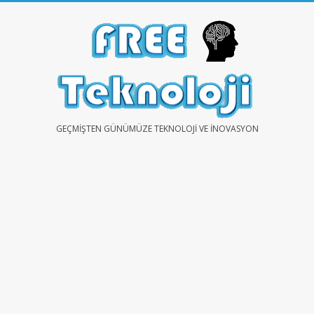
Skip
to
content
FREE
GEÇMIŞTEN GÜNÜMÜZE TEKNOLOJI VE İNOVASYON
TEKNOLOJİ