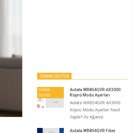
TEKNİK DESTEK
TEKNİK
Aidata WR854GVR AX3000
DESTEK
Köprü Modu Ayarları
Aidata WR854GVR AX3000
Köprü Modu Ayarları Nasıl
Yapılır? Ev Ağanızı
Aidata WR854GVR Fiber