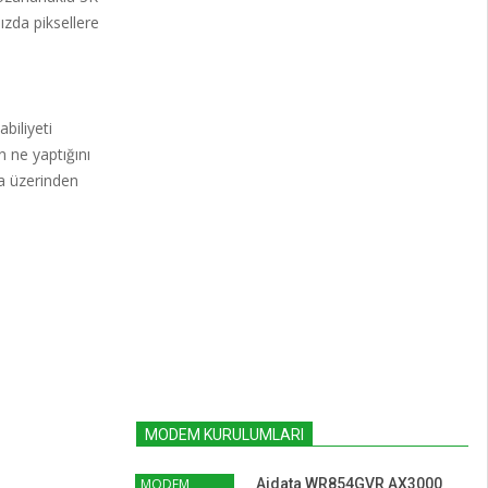
ızda piksellere
biliyeti
 ne yaptığını
ma üzerinden
MODEM KURULUMLARI
MODEM
Aidata WR854GVR AX3000