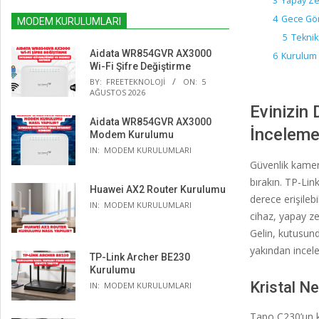
3
Yapay Zek
4
Gece Gör
MODEM KURULUMLARI
5
Teknik 
Aidata WR854GVR AX3000
6
Kurulum 
Wi-Fi Şifre Değiştirme
BY:
FREETEKNOLOJI
ON:
5
AĞUSTOS 2026
Evinizin 
Aidata WR854GVR AX3000
İnceleme
Modem Kurulumu
IN:
MODEM KURULUMLARI
Güvenlik kamera
bırakın. TP-Li
Huawei AX2 Router Kurulumu
derece erişileb
IN:
MODEM KURULUMLARI
cihaz, yapay ze
Gelin, kutusund
yakından incele
TP-Link Archer BE230
Kurulumu
Kristal N
IN:
MODEM KURULUMLARI
Tapo C230’un k