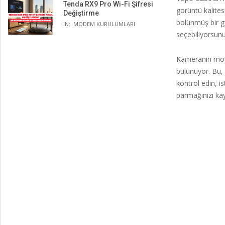
Tenda RX9 Pro Wi-Fi Şifresi
görüntü kalites
Değiştirme
bölünmüş bir gö
IN:
MODEM KURULUMLARI
seçebiliyorsunu
Kameranın moto
bulunuyor. Bu,
kontrol edin, i
parmağınızı ka