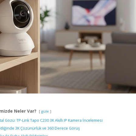
mizde Neler Var?
gizle
jital Gözü: TP-Link Tapo C230 3K Akıllı IP Kamera İncelemesi
Netliğinde 3K Çözünürlük ve 360 Derece Görüş