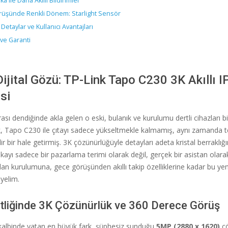
a ile Daha Akıllı Bildirimler
üşünde Renkli Dönem: Starlight Sensör
Detaylar ve Kullanıcı Avantajları
ve Garanti
Dijital Gözü: TP-Link Tapo C230 3K Akıllı 
si
sı dendiğinde akla gelen o eski, bulanık ve kurulumu dertli cihazları b
nk, Tapo C230 ile çıtayı sadece yükseltmekle kalmamış, aynı zamanda t
ilir bir hale getirmiş. 3K çözünürlüğüyle detayları adeta kristal berraklı
kayı sadece bir pazarlama terimi olarak değil, gerçek bir asistan olarak
an kurulumuna, gece görüşünden akıllı takip özelliklerine kadar bu yeni
yelim.
etliğinde 3K Çözünürlük ve 360 Derece Görüş
albinde yatan en büyük fark, şüphesiz sunduğu
5MP (2880 x 1620)
çö