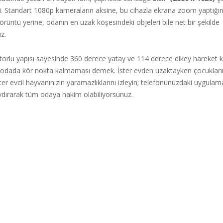
i. Standart 1080p kameraların aksine, bu cihazla ekrana zoom yaptığın
rüntü yerine, odanın en uzak köşesindeki objeleri bile net bir şekilde
z.
rlu yapısı sayesinde 360 derece yatay ve 114 derece dikey hareket ka
 odada kör nokta kalmaması demek. İster evden uzaktayken çocukların
ster evcil hayvanınızın yaramazlıklarını izleyin; telefonunuzdaki uygula
ydırarak tüm odaya hakim olabiliyorsunuz.