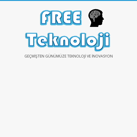
Skip
to
content
FREE
GEÇMIŞTEN GÜNÜMÜZE TEKNOLOJI VE İNOVASYON
TEKNOLOJİ