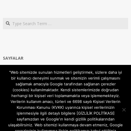
Search
SAYFALAR
Ana Sayfa
"Web sitemizde sunulan hizmetleri geliştirmek, sizlere daha iyi
Gizlilik ve Çerezler (Cookies) Politikası
bir kullanıcı deneyimi sunmak ve sitemizin verimli çalışmasını
Hakkımızda
sağlamak amacıyla Google tarafından sağlanan çerezler
İletişim Kanalları
(cookies) kullanılmaktadır. Kendi sistemlerimizde doğrudan
MODEM KURULUM
herhangi bir kişisel veri toplamamakta veya işlememekteyiz.
Verilerin kullanım amacı, türleri ve 6698 sayılı Kişisel Verilerin
TEKNİK DESTEK
Korunması Kanunu (KVKK) uyarınca kişisel verilerinizin
TELEVİZYON SİSTEMLERİ
işlenmesiyle ilgili detaylı bilgilere [GİZLİLİK POLİTİKASI]
sayfamızdan ve Google'ın kendi gizlilik politikalarından
ulaşabilirsiniz. Web sitemizi kullanmaya devam etmeniz, Google
çerezlerinin kullanımına ilişkin politikamızı kabul ettiğiniz