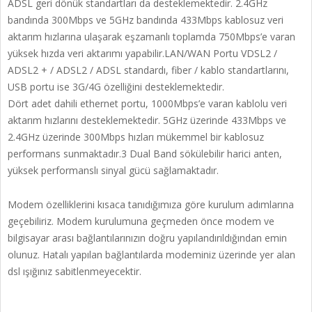
ADSL geri dönük standartları da desteklemektedir. 2.4GHz
bandında 300Mbps ve 5GHz bandında 433Mbps kablosuz veri
aktarım hızlarına ulaşarak eşzamanlı toplamda 750Mbps’e varan
yüksek hızda veri aktarımı yapabilir.LAN/WAN Portu VDSL2 /
ADSL2 + / ADSL2 / ADSL standardı, fiber / kablo standartlarını,
USB portu ise 3G/4G özelliğini desteklemektedir.
Dört adet dahili ethernet portu, 1000Mbps’e varan kablolu veri
aktarım hızlarını desteklemektedir. 5GHz üzerinde 433Mbps ve
2.4GHz üzerinde 300Mbps hızları mükemmel bir kablosuz
performans sunmaktadır.3 Dual Band sökülebilir harici anten,
yüksek performanslı sinyal gücü sağlamaktadır.
Modem özelliklerini kısaca tanıdığımıza göre kurulum adımlarına
geçebiliriz. Modem kurulumuna geçmeden önce modem ve
bilgisayar arası bağlantılarınızın doğru yapılandırıldığından emin
olunuz. Hatalı yapılan bağlantılarda modeminiz üzerinde yer alan
dsl ışığınız sabitlenmeyecektir.