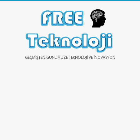
Skip
to
content
FREE
GEÇMIŞTEN GÜNÜMÜZE TEKNOLOJI VE İNOVASYON
TEKNOLOJİ