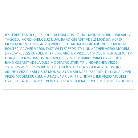
2019-
BY:
FREETEKNOLOJI
ON:
30 EKIM 2019
IN:
MODEM KURULUMLARI
10-
TAGGED:
AC750 KABLOSUZ DUAL BAND GIGABIT VDSL2 MODEM
,
AC750
30
MODEM KURULUMU
,
AC750 WIRELESS DUAL BAND GIGABIT VDSL2 MODEM
ROUTER
,
ARCHER VR200
,
FAST WI-FI SPEEDS
,
TP LINK ARCHER VR200 MODEM
ŞIFRE WIRELESS KURULUM
,
TP LINK ARCHER VR200 V1 MODEM KURULUMU
,
TP-
LINK ARCHER VR200
,
TP-LINK ARCHER VR200 750MBPS WIRELESS AC DUAL
BAND GIGABIT ADSL/VDSL2 MODEM ROUTER
,
TP-LINK ARCHER VR200
750MBPS WIRELESS YORUMLARI
,
TP-LINK ARCHER VR200 AC750
,
TP-LINK
ARCHER VR200 KABLOSUZ MODEM AYARLARI NASIL YAPILIR?
,
TP-LINK ARCHER
VR200 MODEM KURULUMU NASIL YAPILIR
,
TP-LINK ARCHER VR200 MODEM
ÖZELLİKLERİ NELERDİR
,
TPLINK ARCHER VR200 KABLOSUZ MODEM KURULUMU