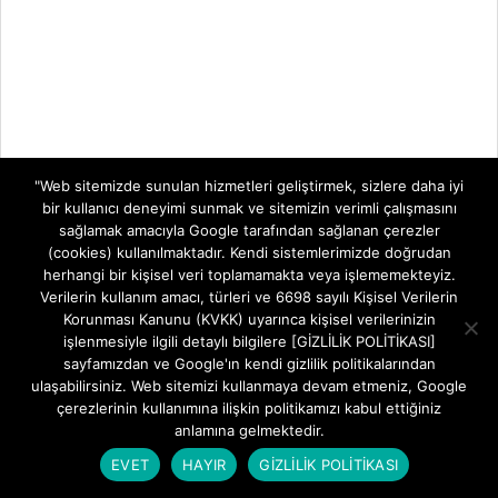
"Web sitemizde sunulan hizmetleri geliştirmek, sizlere daha iyi
bir kullanıcı deneyimi sunmak ve sitemizin verimli çalışmasını
sağlamak amacıyla Google tarafından sağlanan çerezler
(cookies) kullanılmaktadır. Kendi sistemlerimizde doğrudan
herhangi bir kişisel veri toplamamakta veya işlememekteyiz.
Verilerin kullanım amacı, türleri ve 6698 sayılı Kişisel Verilerin
Korunması Kanunu (KVKK) uyarınca kişisel verilerinizin
işlenmesiyle ilgili detaylı bilgilere [GİZLİLİK POLİTİKASI]
sayfamızdan ve Google'ın kendi gizlilik politikalarından
MODEM KURULUMLARI
ulaşabilirsiniz. Web sitemizi kullanmaya devam etmeniz, Google
çerezlerinin kullanımına ilişkin politikamızı kabul ettiğiniz
Aidata WR854GVR AX3000 Wi-Fi Şifre
anlamına gelmektedir.
Değiştirme
EVET
HAYIR
GİZLİLİK POLİTİKASI
BY:
FREETEKNOLOJI
ON:
5 AĞUSTOS 2026