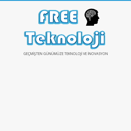
Skip
to
content
FREE
GEÇMIŞTEN GÜNÜMÜZE TEKNOLOJI VE İNOVASYON
TEKNOLOJİ