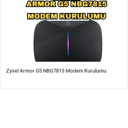
03-
27
Zyxel Armor G5 NBG7815 Modem Kurulumu
2024-
03-
09