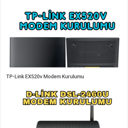
06-
23
TP-Link EX520v Modem Kurulumu
2025-
09-
04