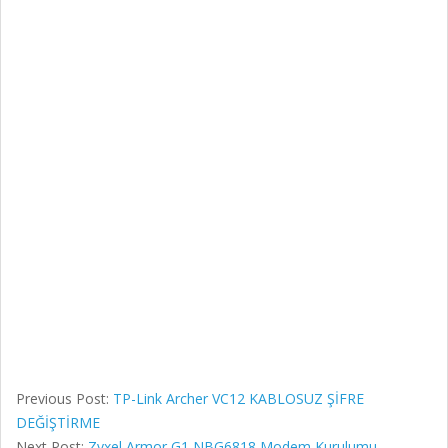
Previous Post:
TP-Link Archer VC12 KABLOSUZ ŞİFRE
DEĞİŞTİRME
Next Post:
Zyxel Armor G1 NBG6818 Modem Kurulumu