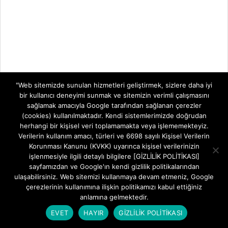
"Web sitemizde sunulan hizmetleri geliştirmek, sizlere daha iyi
TELEVİZYON SİSTEMLERİ
bir kullanıcı deneyimi sunmak ve sitemizin verimli çalışmasını
sağlamak amacıyla Google tarafından sağlanan çerezler
TELEVİZYON
ZTE ZXHN H1601-P Ebeveyn Denetimi ve
(cookies) kullanılmaktadır. Kendi sistemlerimizde doğrudan
SİSTEMLERİ
Zaman Kısıtlama Rehberi
herhangi bir kişisel veri toplamamakta veya işlememekteyiz.
İnternet Kontrolü Sizin Elinizde: ZTE ZXHN
Verilerin kullanım amacı, türleri ve 6698 sayılı Kişisel Verilerin
H1601-P Ebeveyn Denetimi ve
Korunması Kanunu (KVKK) uyarınca kişisel verilerinizin
işlenmesiyle ilgili detaylı bilgilere [GİZLİLİK POLİTİKASI]
sayfamızdan ve Google'ın kendi gizlilik politikalarından
Goldmaster HD-6400 CI PVR Uydu Alıcısı
ulaşabilirsiniz. Web sitemizi kullanmaya devam etmeniz, Google
Goldmaster HD-6400 CI PVR Uydu Alıcısı Ev
çerezlerinin kullanımına ilişkin politikamızı kabul ettiğiniz
Sinema Deneyiminizi Yükseltecek
anlamına gelmektedir.
EVET
HAYIR
GİZLİLİK POLİTİKASI
Goldmaster Herkül Micro Full HD TKGS
Özellikler