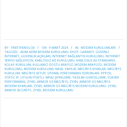
2024-
BY:
FREETEKNOLOJI
ON:
9 MART 2024
IN:
MODEM KURULUMLARI
03-
TAGGED:
ADIM ADIM MODEM KURULUMU
,
DHCP
,
GARANTI
,
GÜVENLI
09
INTERNET
,
GÜVENLIK AÇIKLARI
,
INTERNET BAĞLANTISI KURULUMU
,
INTERNET
SERVIS SAĞLAYICISI
,
KABLOSUZ AĞ KURULUMU
,
KABLOSUZ AX STANDARDI
,
KOLAY KURULUM
,
KULLANICI DOSTU ARAYÜZ
,
MODEM ARAYÜZÜ
,
MODEM
KURULUMU
,
MODEM KURULUMU NASIL YAPILIR
,
NBG7815 AYARLAR
,
NBG7815
KURULUM
,
NBG7815 SETUP
,
OFDMA
,
PERFORMANS SORUNLARI
,
PPPOE
,
STATIC IP
,
UYGUN FIYATLI
,
WPA2 ŞIFRELEME
,
YAZILIM GÜNCELLEME
,
YÜKSEK
PERFORMANS
,
ZYXEL ARMOR G5 NBG7815
,
ZYXEL ARMOR G5 NBG7815
MODEM AYARLARI
,
ZYXEL ARMOR G5 NBG7815 MODEM KURULUMU
,
ZYXEL
ARMOR SECURITY
,
ZYXEL MODEM KURULUMU