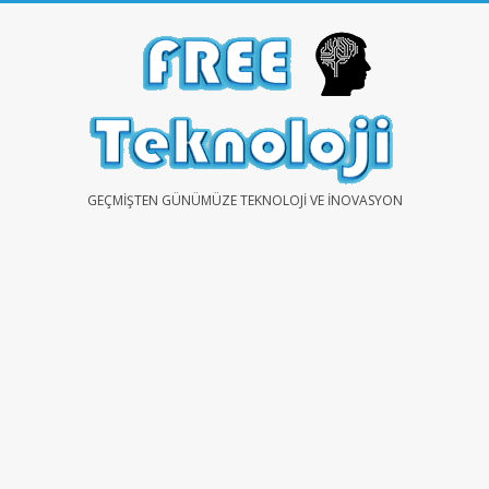
Skip
to
content
FREE
GEÇMIŞTEN GÜNÜMÜZE TEKNOLOJI VE İNOVASYON
TEKNOLOJİ