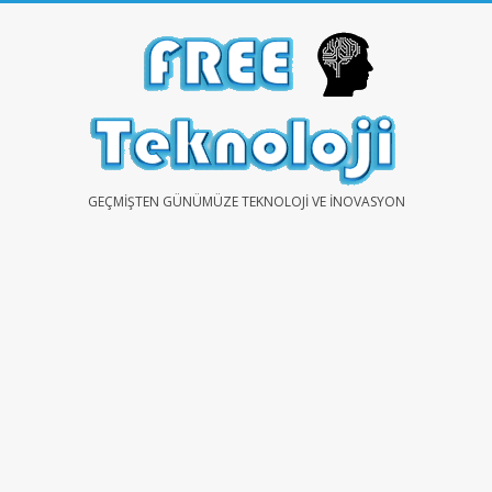
Skip
to
content
FREE
GEÇMIŞTEN GÜNÜMÜZE TEKNOLOJI VE İNOVASYON
TEKNOLOJİ