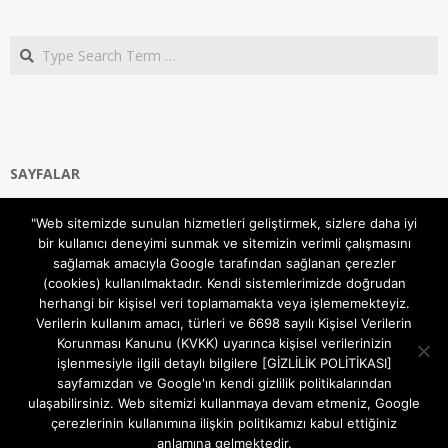
Search
SAYFALAR
Ana Sayfa
"Web sitemizde sunulan hizmetleri geliştirmek, sizlere daha iyi
Gizlilik ve Çerezler (Cookies) Politikası
bir kullanıcı deneyimi sunmak ve sitemizin verimli çalışmasını
Hakkımızda
sağlamak amacıyla Google tarafından sağlanan çerezler
İletişim Kanalları
(cookies) kullanılmaktadır. Kendi sistemlerimizde doğrudan
MODEM KURULUM
herhangi bir kişisel veri toplamamakta veya işlememekteyiz.
Verilerin kullanım amacı, türleri ve 6698 sayılı Kişisel Verilerin
TEKNİK DESTEK
Korunması Kanunu (KVKK) uyarınca kişisel verilerinizin
TELEVİZYON SİSTEMLERİ
işlenmesiyle ilgili detaylı bilgilere [GİZLİLİK POLİTİKASI]
sayfamızdan ve Google'ın kendi gizlilik politikalarından
ulaşabilirsiniz. Web sitemizi kullanmaya devam etmeniz, Google
çerezlerinin kullanımına ilişkin politikamızı kabul ettiğiniz
anlamına gelmektedir.