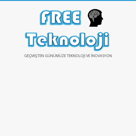
Skip
to
content
FREE
GEÇMIŞTEN GÜNÜMÜZE TEKNOLOJI VE İNOVASYON
TEKNOLOJİ