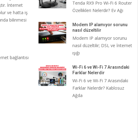
Tenda RX9 Pro Wi-Fi 6 Router
tir. İnternet
Özellikleri Nelerdir? Ev Ağı
lur ve hatta iş
kında bilinmesi
Modem IP alamıyor sorunu
nasıl düzeltilir
Modem IP alamıyor sorunu
nasıl düzeltilir; DSL ve İnternet
ışığı
ernet bağlantısı
Wi-Fi 6 ve Wi-Fi 7 Arasındaki
Farklar Nelerdir
Wi-Fi 6 ve Wi-Fi 7 Arasındaki
Farklar Nelerdir? Kablosuz
Ağda