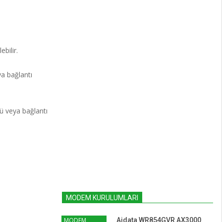
bilir.
ya bağlantı
cü veya bağlantı
MODEM KURULUMLARI
MODEM
Aidata WR854GVR AX3000