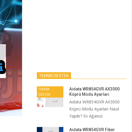
TEKNİK DESTEK
TEKNİK
Aidata WR854GVR AX3000
DESTEK
Köprü Modu Ayarları
Aidata WR854GVR AX3000
Köprü Modu Ayarları Nasıl
Yapılır? Ev Ağanızı
Aidata WR854GVR Fiber