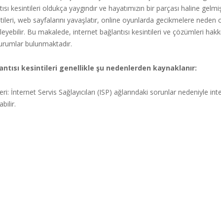
ısı kesintileri oldukça yaygındır ve hayatımızın bir parçası haline gelmiş
ntileri, web sayfalarını yavaşlatır, online oyunlarda gecikmelere neden o
kileyebilir. Bu makalede, internet bağlantısı kesintileri ve çözümleri hak
urumlar bulunmaktadır.
antısı kesintileri genellikle şu nedenlerden kaynaklanır:
i: İnternet Servis Sağlayıcıları (ISP) ağlarındaki sorunlar nedeniyle int
bilir.