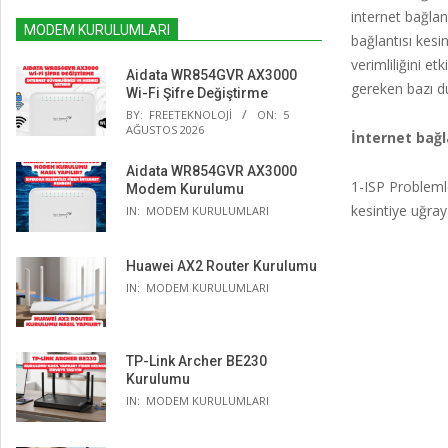
internet bağlant
MODEM KURULUMLARI
bağlantısı kesi
verimliliğini et
Aidata WR854GVR AX3000
gereken bazı d
Wi-Fi Şifre Değiştirme
BY:
FREETEKNOLOJI
ON:
5
AĞUSTOS 2026
İnternet bağl
Aidata WR854GVR AX3000
1-ISP Problemler
Modem Kurulumu
kesintiye uğraya
IN:
MODEM KURULUMLARI
Huawei AX2 Router Kurulumu
IN:
MODEM KURULUMLARI
TP-Link Archer BE230
Kurulumu
IN:
MODEM KURULUMLARI