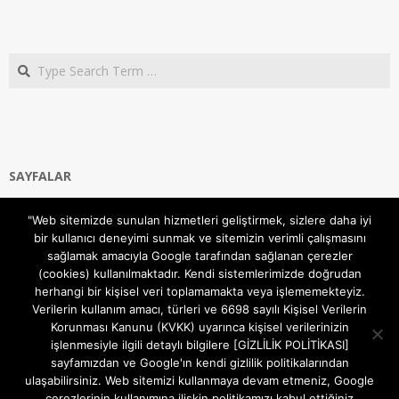
Search
SAYFALAR
Ana Sayfa
"Web sitemizde sunulan hizmetleri geliştirmek, sizlere daha iyi
Gizlilik ve Çerezler (Cookies) Politikası
bir kullanıcı deneyimi sunmak ve sitemizin verimli çalışmasını
Hakkımızda
sağlamak amacıyla Google tarafından sağlanan çerezler
İletişim Kanalları
(cookies) kullanılmaktadır. Kendi sistemlerimizde doğrudan
MODEM KURULUM
herhangi bir kişisel veri toplamamakta veya işlememekteyiz.
Verilerin kullanım amacı, türleri ve 6698 sayılı Kişisel Verilerin
TEKNİK DESTEK
Korunması Kanunu (KVKK) uyarınca kişisel verilerinizin
TELEVİZYON SİSTEMLERİ
işlenmesiyle ilgili detaylı bilgilere [GİZLİLİK POLİTİKASI]
sayfamızdan ve Google'ın kendi gizlilik politikalarından
ulaşabilirsiniz. Web sitemizi kullanmaya devam etmeniz, Google
çerezlerinin kullanımına ilişkin politikamızı kabul ettiğiniz