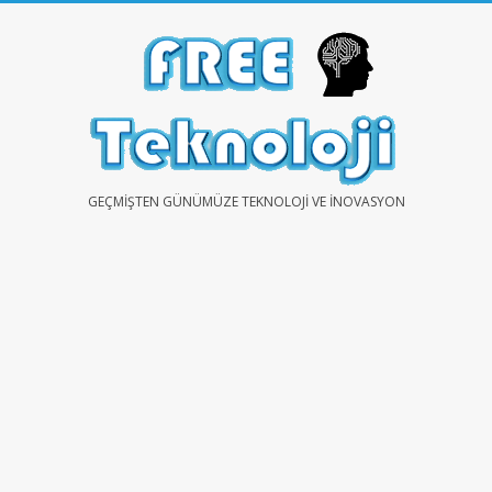
Skip
to
content
FREE
GEÇMIŞTEN GÜNÜMÜZE TEKNOLOJI VE İNOVASYON
TEKNOLOJİ