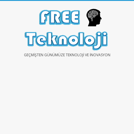
Skip
to
content
FREE
GEÇMIŞTEN GÜNÜMÜZE TEKNOLOJI VE İNOVASYON
TEKNOLOJİ