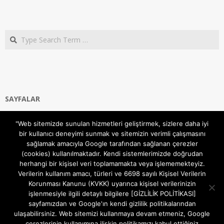
Search
SAYFALAR
Ana Sayfa
"Web sitemizde sunulan hizmetleri geliştirmek, sizlere daha iyi
Gizlilik ve Çerezler (Cookies) Politikası
bir kullanıcı deneyimi sunmak ve sitemizin verimli çalışmasını
Hakkımızda
sağlamak amacıyla Google tarafından sağlanan çerezler
İletişim Kanalları
(cookies) kullanılmaktadır. Kendi sistemlerimizde doğrudan
MODEM KURULUM
herhangi bir kişisel veri toplamamakta veya işlememekteyiz.
Verilerin kullanım amacı, türleri ve 6698 sayılı Kişisel Verilerin
TEKNİK DESTEK
Korunması Kanunu (KVKK) uyarınca kişisel verilerinizin
TELEVİZYON SİSTEMLERİ
işlenmesiyle ilgili detaylı bilgilere [GİZLİLİK POLİTİKASI]
sayfamızdan ve Google'ın kendi gizlilik politikalarından
ulaşabilirsiniz. Web sitemizi kullanmaya devam etmeniz, Google
çerezlerinin kullanımına ilişkin politikamızı kabul ettiğiniz