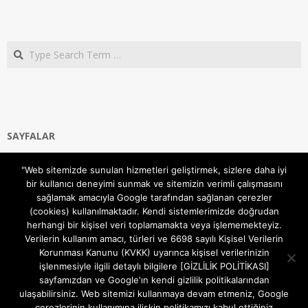
Search
SAYFALAR
Ana Sayfa
"Web sitemizde sunulan hizmetleri geliştirmek, sizlere daha iyi
Gizlilik ve Çerezler (Cookies) Politikası
bir kullanıcı deneyimi sunmak ve sitemizin verimli çalışmasını
Hakkımızda
sağlamak amacıyla Google tarafından sağlanan çerezler
İletişim Kanalları
(cookies) kullanılmaktadır. Kendi sistemlerimizde doğrudan
MODEM KURULUM
herhangi bir kişisel veri toplamamakta veya işlememekteyiz.
Verilerin kullanım amacı, türleri ve 6698 sayılı Kişisel Verilerin
TEKNİK DESTEK
Korunması Kanunu (KVKK) uyarınca kişisel verilerinizin
TELEVİZYON SİSTEMLERİ
işlenmesiyle ilgili detaylı bilgilere [GİZLİLİK POLİTİKASI]
sayfamızdan ve Google'ın kendi gizlilik politikalarından
ulaşabilirsiniz. Web sitemizi kullanmaya devam etmeniz, Google
çerezlerinin kullanımına ilişkin politikamızı kabul ettiğiniz