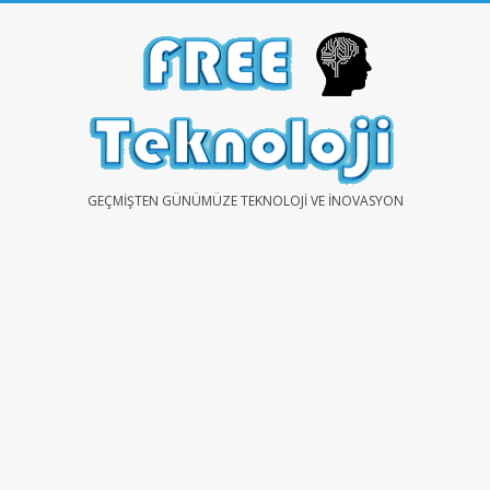
Skip
to
content
FREE
GEÇMIŞTEN GÜNÜMÜZE TEKNOLOJI VE İNOVASYON
TEKNOLOJİ