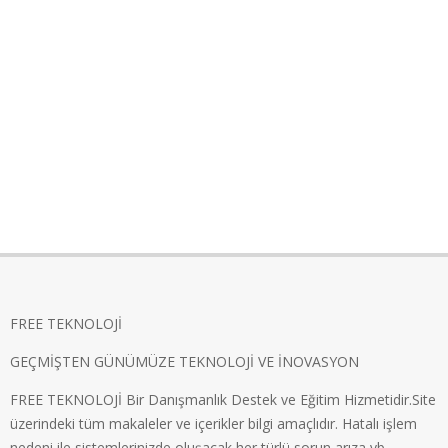
FREE TEKNOLOJİ
GEÇMİŞTEN GÜNÜMÜZE TEKNOLOJİ VE İNOVASYON
FREE TEKNOLOJİ Bir Danışmanlık Destek ve Eğitim Hizmetidir.Site
üzerindeki tüm makaleler ve içerikler bilgi amaçlıdır. Hatalı işlem
nedeni ile sistemlerinizde oluşacak her türlü sorun,arıza vb..