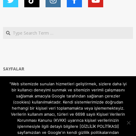
Search
SAYFALAR
Ana Sayfa
"Web sitemizde sunulan hizmetleri geliştirmek, sizlere daha iyi
Gizlilik ve Çerezler (Cookies) Politikası
bir kullanıcı deneyimi sunmak ve sitemizin verimli çalışmasını
Hakkımızda
sağlamak amacıyla Google tarafından sağlanan çerezler
İletişim Kanalları
(cookies) kullanılmaktadır. Kendi sistemlerimizde doğrudan
MODEM KURULUM
herhangi bir kişisel veri toplamamakta veya işlememekteyiz.
Verilerin kullanım amacı, türleri ve 6698 sayılı Kişisel Verilerin
TEKNİK DESTEK
Korunması Kanunu (KVKK) uyarınca kişisel verilerinizin
TELEVİZYON SİSTEMLERİ
işlenmesiyle ilgili detaylı bilgilere [GİZLİLİK POLİTİKASI]
sayfamızdan ve Google'ın kendi gizlilik politikalarından