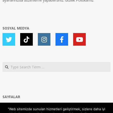
ayarlarınızda düzenleme yapabilirsiniz.
Gizlilik Politikamız
SOSYAL MEDYA
Search
SAYFALAR
Ana Sayfa
"Web sitemizde sunulan hizmetleri geliştirmek, sizlere daha iyi
Gizlilik ve Çerezler (Cookies) Politikası