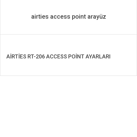
airties access point arayüz
AİRTİES RT-206 ACCESS POİNT AYARLARI
2019-
11-
29