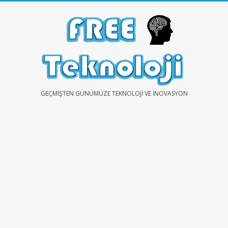
Skip
to
content
FREE
GEÇMIŞTEN GÜNÜMÜZE TEKNOLOJI VE İNOVASYON
TEKNOLOJİ