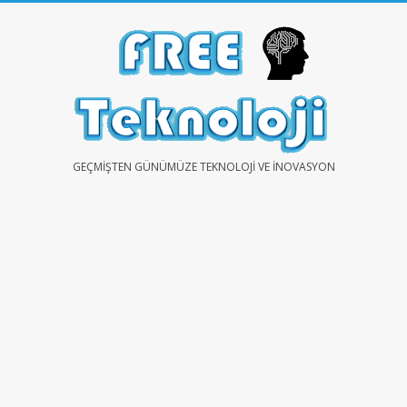
Skip
to
content
FREE
GEÇMIŞTEN GÜNÜMÜZE TEKNOLOJI VE İNOVASYON
TEKNOLOJİ