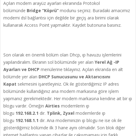
Açılan modem arayüz ayarları ekranında Protokol
bölümünde
Bridge “Köprü”
modunu seçiniz. Buradaki amacımız
modemi dsl bağlantısı için değilde bir geçiş ara birimi olarak
kullanarak Access Point yapmaktır. Kaydet butonuna basınız.
Son olarak en önemli bölüm olan Dhcp, ıp havuzu işlemlerini
yapılandıralım. Ekranın sol bölümünde yer alan
Yerel Ağ -IP
Ayarları ve DHCP
menülerine tıklayınız. Açılan ekranda en alt
bölümde yer alan
DHCP Sunucusunu ve Aktarıcısını
Kapat
sekmesini işaretleyiniz. Ok ile gösterdiğimiz IP adres
bölümünde kullandığınız ana modem markasına göre işlem
yapmanız gerekmektedir. Her modem markasına kendine ait bir ıp
blogu vardır. Örneğin
Airties
modemlerin ıp
blogu
192.168.2.1
dir.
Tplink, Zyxel
modemlerde ıp
blogu
192.168.1.1
dir. Ana modeminizin ıp blogu ne ise ok ile
gösterdiğimiz bölümde ilk 3 hane aynı olmalıdır. Son blok diğer
internet bağlantısı yapan cihazlar ile çakışmaması için farklı