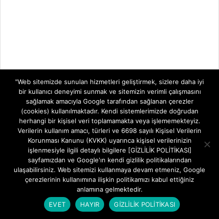
"Web sitemizde sunulan hizmetleri geliştirmek, sizlere daha iyi
bir kullanıcı deneyimi sunmak ve sitemizin verimli çalışmasını
TELEVİZYON SİSTEMLERİ
sağlamak amacıyla Google tarafından sağlanan çerezler
(cookies) kullanılmaktadır. Kendi sistemlerimizde doğrudan
herhangi bir kişisel veri toplamamakta veya işlememekteyiz.
TELEVİZYON
ZTE ZXHN H1601-P Ebeveyn Denetimi ve
SİSTEMLERİ
Zaman Kısıtlama Rehberi
Verilerin kullanım amacı, türleri ve 6698 sayılı Kişisel Verilerin
Korunması Kanunu (KVKK) uyarınca kişisel verilerinizin
İnternet Kontrolü Sizin Elinizde: ZTE ZXHN
işlenmesiyle ilgili detaylı bilgilere [GİZLİLİK POLİTİKASI]
H1601-P Ebeveyn Denetimi ve
sayfamızdan ve Google'ın kendi gizlilik politikalarından
ulaşabilirsiniz. Web sitemizi kullanmaya devam etmeniz, Google
Goldmaster HD-6400 CI PVR Uydu Alıcısı
çerezlerinin kullanımına ilişkin politikamızı kabul ettiğiniz
Goldmaster HD-6400 CI PVR Uydu Alıcısı Ev
anlamına gelmektedir.
Sinema Deneyiminizi Yükseltecek
EVET
HAYIR
GİZLİLİK POLİTİKASI