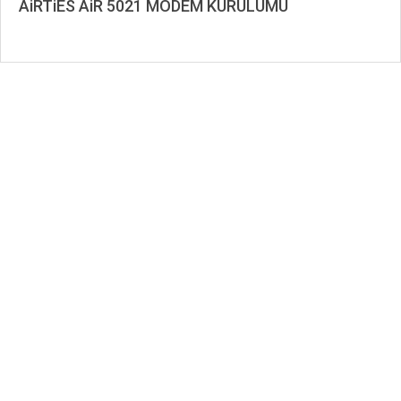
AiRTiES AiR 5021 MODEM KURULUMU
2019-
11-
25