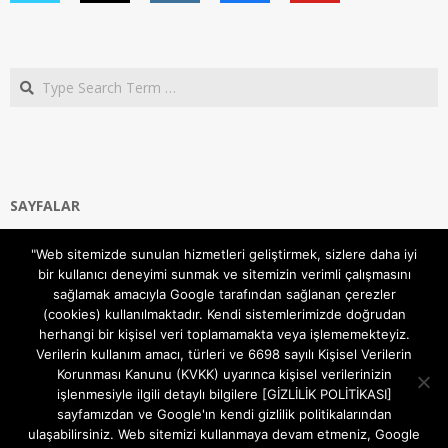
Search
SAYFALAR
Ana Sayfa
"Web sitemizde sunulan hizmetleri geliştirmek, sizlere daha iyi
Gizlilik ve Çerezler (Cookies) Politikası
bir kullanıcı deneyimi sunmak ve sitemizin verimli çalışmasını
Hakkımızda
sağlamak amacıyla Google tarafından sağlanan çerezler
İletişim Kanalları
(cookies) kullanılmaktadır. Kendi sistemlerimizde doğrudan
MODEM KURULUM
herhangi bir kişisel veri toplamamakta veya işlememekteyiz.
Verilerin kullanım amacı, türleri ve 6698 sayılı Kişisel Verilerin
TEKNİK DESTEK
Korunması Kanunu (KVKK) uyarınca kişisel verilerinizin
TELEVİZYON SİSTEMLERİ
işlenmesiyle ilgili detaylı bilgilere [GİZLİLİK POLİTİKASI]
sayfamızdan ve Google'ın kendi gizlilik politikalarından
ulaşabilirsiniz. Web sitemizi kullanmaya devam etmeniz, Google