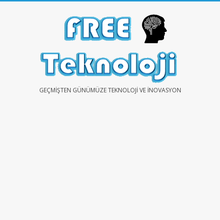
Skip
to
content
FREE
GEÇMIŞTEN GÜNÜMÜZE TEKNOLOJI VE İNOVASYON
TEKNOLOJİ