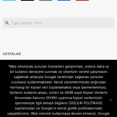
Search
SAYFALAR
Ana Sayfa
"Web sitemizde sunulan hizmetleri geliştirmek, sizlere daha iyi
Gizlilik ve Çerezler (Cookies) Politikası
bir kullanıcı deneyimi sunmak ve sitemizin verimli çalışmasını
Hakkımızda
sağlamak amacıyla Google tarafından sağlanan çerezler
İletişim Kanalları
(cookies) kullanılmaktadır. Kendi sistemlerimizde doğrudan
MODEM KURULUM
herhangi bir kişisel veri toplamamakta veya işlememekteyiz.
Verilerin kullanım amacı, türleri ve 6698 sayılı Kişisel Verilerin
TEKNİK DESTEK
Korunması Kanunu (KVKK) uyarınca kişisel verilerinizin
TELEVİZYON SİSTEMLERİ
işlenmesiyle ilgili detaylı bilgilere [GİZLİLİK POLİTİKASI]
sayfamızdan ve Google'ın kendi gizlilik politikalarından
ulaşabilirsiniz. Web sitemizi kullanmaya devam etmeniz, Google