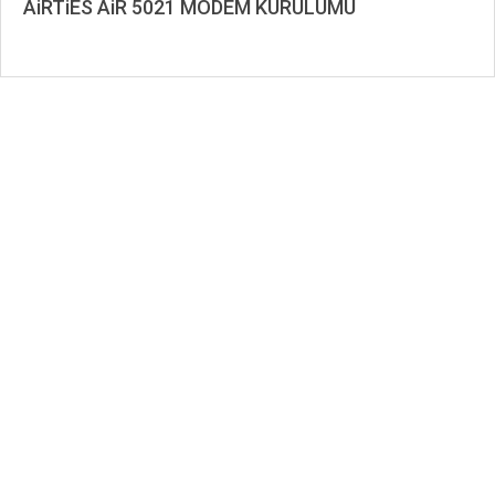
AiRTiES AiR 5021 MODEM KURULUMU
2019-
11-
25