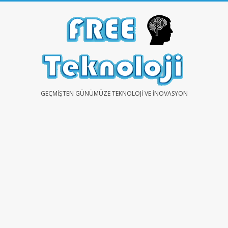
Skip
to
content
FREE
GEÇMIŞTEN GÜNÜMÜZE TEKNOLOJI VE İNOVASYON
TEKNOLOJİ