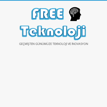
Skip
to
content
FREE
GEÇMIŞTEN GÜNÜMÜZE TEKNOLOJI VE İNOVASYON
TEKNOLOJİ