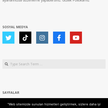
ayarlarınızda düzenleme yapabilirsiniz.
Gizlilik Politikamız
SOSYAL MEDYA
Search
SAYFALAR
Ana Sayfa
"Web sitemizde sunulan hizmetleri geliştirmek, sizlere daha iyi
Gizlilik ve Çerezler (Cookies) Politikası