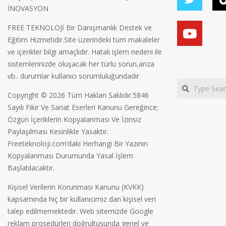
İNOVASYON
FREE TEKNOLOJİ Bir Danışmanlık Destek ve
Eğitim Hizmetidir.Site üzerindeki tüm makaleler
ve içerikler bilgi amaçlıdır. Hatalı işlem nedeni ile
sistemlerinizde oluşacak her türlü sorun,arıza
vb.. durumlar kullanıcı sorumluluğundadır.
Search
Copyright © 2026 Tüm Hakları Saklıdır.5846
Sayılı Fikir Ve Sanat Eserleri Kanunu Gereğince;
Özgün İçeriklerin Kopyalanması Ve İzinsiz
Paylaşılması Kesinlikle Yasaktır.
Freeteknoloji.com’daki Herhangi Bir Yazının
Kopyalanması Durumunda Yasal İşlem
Başlatılacaktır.
Kişisel Verilerin Korunması Kanunu (KVKK)
kapsamında hiç bir kullanıcımız dan kişisel veri
talep edilmemektedir. Web sitemizde Google
reklam prosedürleri doğrultusunda genel ve