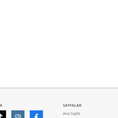
YA
SAYFALAR
Ana Sayfa