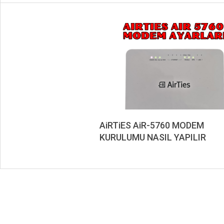
AiRTiES AiR-5760 MODEM
KURULUMU NASIL YAPILIR
2019-
11-
14