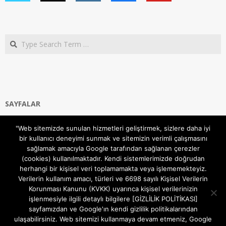
Search
SAYFALAR
Ana Sayfa
"Web sitemizde sunulan hizmetleri geliştirmek, sizlere daha iyi
Gizlilik ve Çerezler (Cookies) Politikası
bir kullanıcı deneyimi sunmak ve sitemizin verimli çalışmasını
Hakkımızda
sağlamak amacıyla Google tarafından sağlanan çerezler
İletişim Kanalları
(cookies) kullanılmaktadır. Kendi sistemlerimizde doğrudan
MODEM KURULUM
herhangi bir kişisel veri toplamamakta veya işlememekteyiz.
Verilerin kullanım amacı, türleri ve 6698 sayılı Kişisel Verilerin
TEKNİK DESTEK
Korunması Kanunu (KVKK) uyarınca kişisel verilerinizin
TELEVİZYON SİSTEMLERİ
işlenmesiyle ilgili detaylı bilgilere [GİZLİLİK POLİTİKASI]
sayfamızdan ve Google'ın kendi gizlilik politikalarından
ulaşabilirsiniz. Web sitemizi kullanmaya devam etmeniz, Google