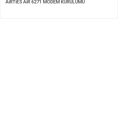
AiRTiES AiR 6271 MODEM KURULUMU
2019-
11-
26