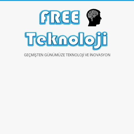
Skip
to
content
FREE
GEÇMIŞTEN GÜNÜMÜZE TEKNOLOJI VE İNOVASYON
TEKNOLOJİ