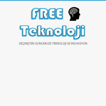
Skip
to
content
FREE
GEÇMIŞTEN GÜNÜMÜZE TEKNOLOJI VE İNOVASYON
TEKNOLOJİ