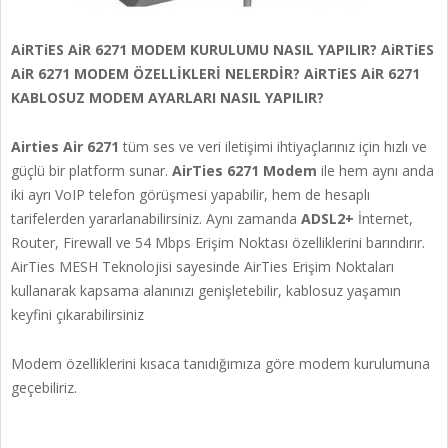
AiRTiES AiR 6271 MODEM KURULUMU NASIL YAPILIR? AiRTiES
AiR 6271 MODEM ÖZELLİKLERİ NELERDİR? AiRTiES AiR 6271
KABLOSUZ MODEM AYARLARI NASIL YAPILIR?
Airties Air 6271
tüm ses ve veri iletişimi ihtiyaçlarınız için hızlı ve
güçlü bir platform sunar.
AirTies 6271 Modem
ile hem aynı anda
iki ayrı VoIP telefon görüşmesi yapabilir, hem de hesaplı
tarifelerden yararlanabilirsiniz. Aynı zamanda
ADSL2+
İnternet,
Router, Firewall ve 54 Mbps Erişim Noktası özelliklerini barındırır.
AirTies MESH Teknolojisi sayesinde AirTies Erişim Noktaları
kullanarak kapsama alanınızı genişletebilir, kablosuz yaşamın
keyfini çıkarabilirsiniz
Modem özelliklerini kısaca tanıdığımıza göre modem kurulumuna
geçebiliriz.