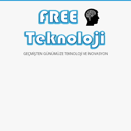
Skip
to
content
FREE
GEÇMIŞTEN GÜNÜMÜZE TEKNOLOJI VE İNOVASYON
TEKNOLOJİ