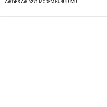
AiRTiES AiR 6271 MODEM KURULUMU
2019-
11-
26