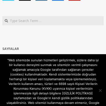
Search
SAYFALAR
Ana Sayfa
"Web sitemizde sunulan hizmetleri geliştirmek, sizlere daha iyi
Gizlilik ve Çerezler (Cookies) Politikası
bir kullanıcı deneyimi sunmak ve sitemizin verimli çalışmasını
Hakkımızda
sağlamak amacıyla Google tarafından sağlanan çerezler
İletişim Kanalları
(cookies) kullanılmaktadır. Kendi sistemlerimizde doğrudan
MODEM KURULUM
herhangi bir kişisel veri toplamamakta veya işlememekteyiz.
Verilerin kullanım amacı, türleri ve 6698 sayılı Kişisel Verilerin
TEKNİK DESTEK
Korunması Kanunu (KVKK) uyarınca kişisel verilerinizin
TELEVİZYON SİSTEMLERİ
işlenmesiyle ilgili detaylı bilgilere [GİZLİLİK POLİTİKASI]
sayfamızdan ve Google'ın kendi gizlilik politikalarından
ulaşabilirsiniz. Web sitemizi kullanmaya devam etmeniz, Google