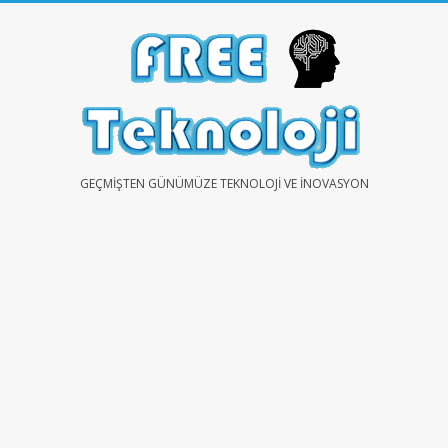
Skip
to
content
FREE
GEÇMIŞTEN GÜNÜMÜZE TEKNOLOJI VE İNOVASYON
TEKNOLOJİ