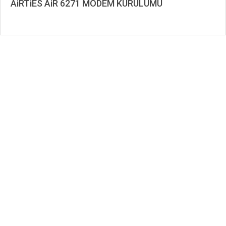
AiRTiES AiR 6271 MODEM KURULUMU
2019-
11-
26