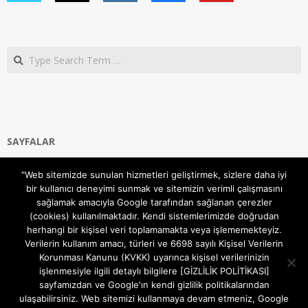
Search
SAYFALAR
Ana Sayfa
"Web sitemizde sunulan hizmetleri geliştirmek, sizlere daha iyi
Gizlilik ve Çerezler (Cookies) Politikası
bir kullanıcı deneyimi sunmak ve sitemizin verimli çalışmasını
Hakkımızda
sağlamak amacıyla Google tarafından sağlanan çerezler
İletişim Kanalları
(cookies) kullanılmaktadır. Kendi sistemlerimizde doğrudan
MODEM KURULUM
herhangi bir kişisel veri toplamamakta veya işlememekteyiz.
Verilerin kullanım amacı, türleri ve 6698 sayılı Kişisel Verilerin
TEKNİK DESTEK
Korunması Kanunu (KVKK) uyarınca kişisel verilerinizin
TELEVİZYON SİSTEMLERİ
işlenmesiyle ilgili detaylı bilgilere [GİZLİLİK POLİTİKASI]
sayfamızdan ve Google'ın kendi gizlilik politikalarından
ulaşabilirsiniz. Web sitemizi kullanmaya devam etmeniz, Google