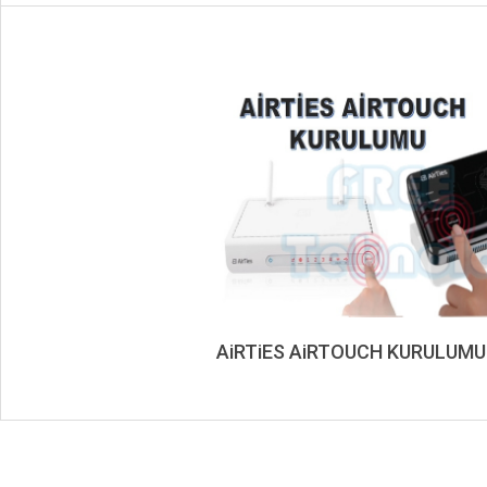
AiRTiES AiRTOUCH KURULUMU
2020-
02-
08