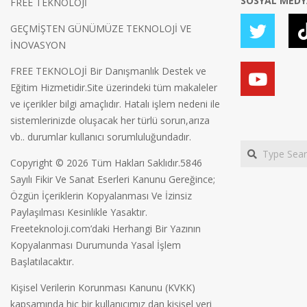
SOSYAL MED
FREE TEKNOLOJİ
GEÇMİŞTEN GÜNÜMÜZE TEKNOLOJİ VE
İNOVASYON
FREE TEKNOLOJİ Bir Danışmanlık Destek ve
Eğitim Hizmetidir.Site üzerindeki tüm makaleler
ve içerikler bilgi amaçlıdır. Hatalı işlem nedeni ile
sistemlerinizde oluşacak her türlü sorun,arıza
vb.. durumlar kullanıcı sorumluluğundadır.
Search
Copyright © 2026 Tüm Hakları Saklıdır.5846
Sayılı Fikir Ve Sanat Eserleri Kanunu Gereğince;
Özgün İçeriklerin Kopyalanması Ve İzinsiz
Paylaşılması Kesinlikle Yasaktır.
Freeteknoloji.com’daki Herhangi Bir Yazının
Kopyalanması Durumunda Yasal İşlem
Başlatılacaktır.
Kişisel Verilerin Korunması Kanunu (KVKK)
kapsamında hiç bir kullanıcımız dan kişisel veri