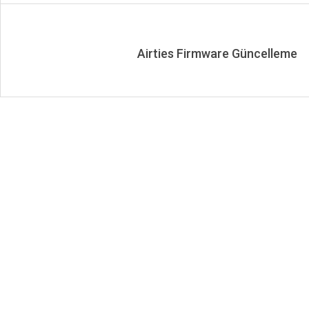
Airties Firmware Güncelleme
2019-
10-
14