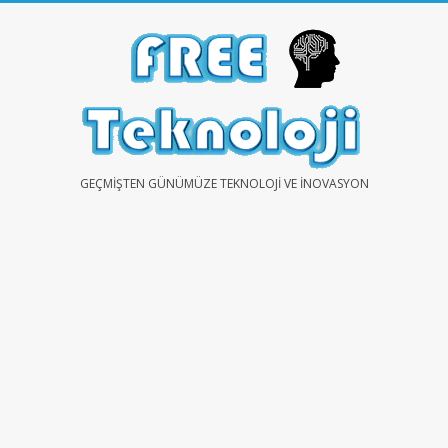
Skip
to
content
FREE
GEÇMIŞTEN GÜNÜMÜZE TEKNOLOJI VE İNOVASYON
TEKNOLOJİ