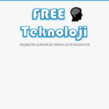
Skip
to
content
FREE
GEÇMIŞTEN GÜNÜMÜZE TEKNOLOJI VE İNOVASYON
TEKNOLOJİ