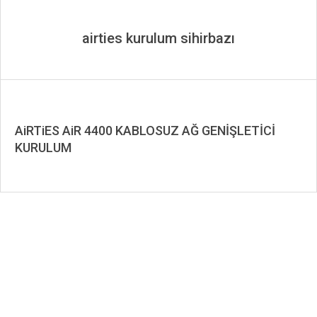
airties kurulum sihirbazı
AiRTiES AiR 4400 KABLOSUZ AĞ GENİŞLETİCİ
KURULUM
2019-
09-
18