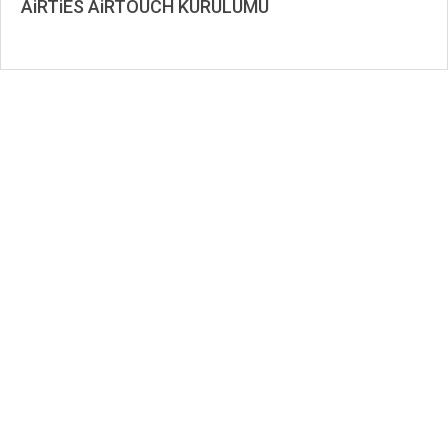
AiRTiES AiRTOUCH KURULUMU
2020-
02-
08