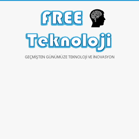
Skip
to
content
FREE
GEÇMIŞTEN GÜNÜMÜZE TEKNOLOJI VE İNOVASYON
TEKNOLOJİ