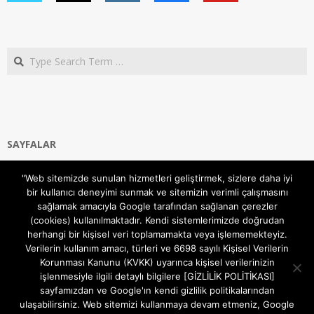
Search
SAYFALAR
Ana Sayfa
"Web sitemizde sunulan hizmetleri geliştirmek, sizlere daha iyi
Gizlilik ve Çerezler (Cookies) Politikası
bir kullanıcı deneyimi sunmak ve sitemizin verimli çalışmasını
Hakkımızda
sağlamak amacıyla Google tarafından sağlanan çerezler
İletişim Kanalları
(cookies) kullanılmaktadır. Kendi sistemlerimizde doğrudan
MODEM KURULUM
herhangi bir kişisel veri toplamamakta veya işlememekteyiz.
Verilerin kullanım amacı, türleri ve 6698 sayılı Kişisel Verilerin
TEKNİK DESTEK
Korunması Kanunu (KVKK) uyarınca kişisel verilerinizin
TELEVİZYON SİSTEMLERİ
işlenmesiyle ilgili detaylı bilgilere [GİZLİLİK POLİTİKASI]
sayfamızdan ve Google'ın kendi gizlilik politikalarından
ulaşabilirsiniz. Web sitemizi kullanmaya devam etmeniz, Google