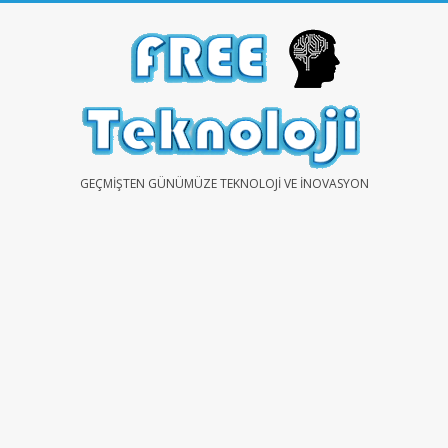
Skip
to
content
FREE
GEÇMIŞTEN GÜNÜMÜZE TEKNOLOJI VE İNOVASYON
TEKNOLOJİ