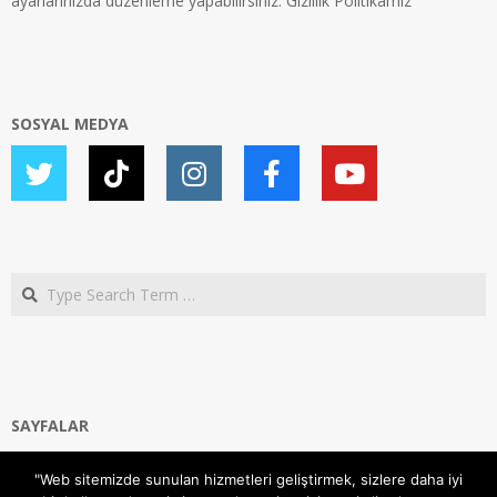
ayarlarınızda düzenleme yapabilirsiniz.
Gizlilik Politikamız
SOSYAL MEDYA
Search
SAYFALAR
Ana Sayfa
"Web sitemizde sunulan hizmetleri geliştirmek, sizlere daha iyi
Gizlilik ve Çerezler (Cookies) Politikası