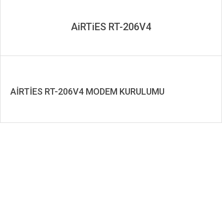
AiRTiES RT-206V4
AİRTİES RT-206V4 MODEM KURULUMU
2019-
09-
10